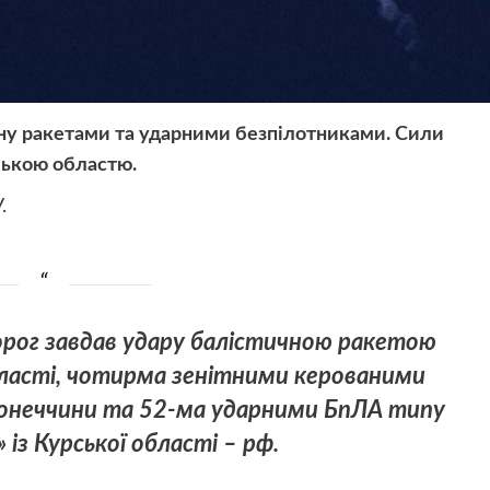
аїну ракетами та ударними безпілотниками. Сили
ською областю.
.
ворог завдав удару балістичною ракетою
області, чотирма зенітними керованими
Донеччини та 52-ма ударними БпЛА типу
із Курської області – рф.