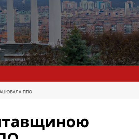
РАЦЮВАЛА ППО
олтавщиною
ПО