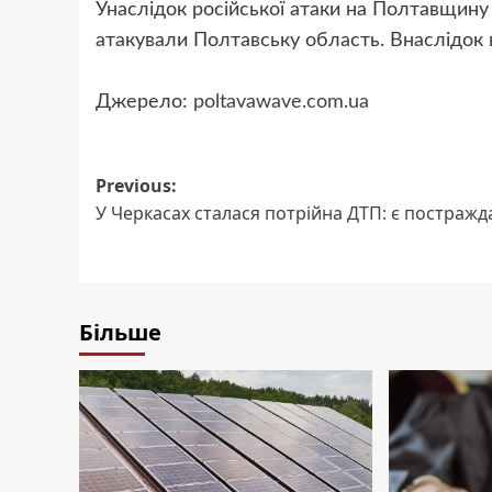
Унаслідок російської атаки на Полтавщин
атакували Полтавську область. Внаслідок
Джерело:
poltavawave.com.ua
Post
Previous:
У Черкасах сталася потрійна ДТП: є постражд
navigation
Більше