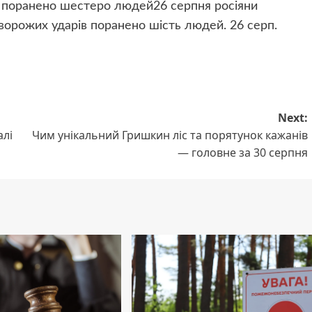
у поранено шестеро людей26 серпня росіяни
 ворожих ударів поранено шість людей.
26 серп.
Next:
алі
Чим унікальний Гришкин ліс та порятунок кажанів
— головне за 30 серпня