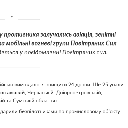
 противника залучались авіація, зенітні
та мобільні вогневі групи Повітряних Сил
деться у повідомленні Повітряних сил.
 військовим вдалося знищити 24 дрони. Ще 25 упали
олтавській
, Черкаській, Дніпропетровській,
кій та Сумській областях.
 вдарили безпілотниками по промисловому об'єкту