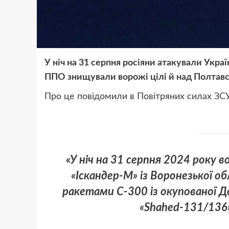
У ніч на 31 серпня росіяни атакували Укр
ППО знищували ворожі цілі й над Полтав
Про це повідомили в Повітряних силах ЗСУ
«У ніч на 31 серпня 2024 року 
«Іскандер-М» із Воронезької 
ракетами С-300 із окупованої 
«Shahed-131/136» 