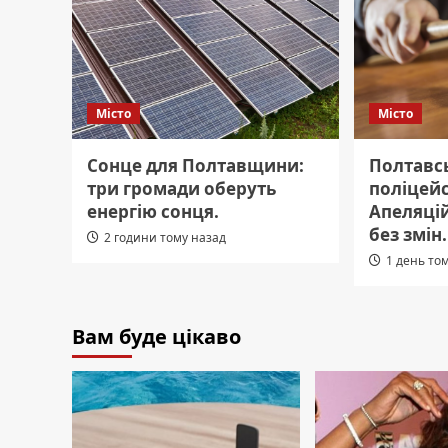
Місто
Місто
Сонце для Полтавщини:
Полтавс
три громади оберуть
поліцейс
енергію сонця.
Апеляці
без змін.
2 години тому назад
1 день то
Вам буде цікаво