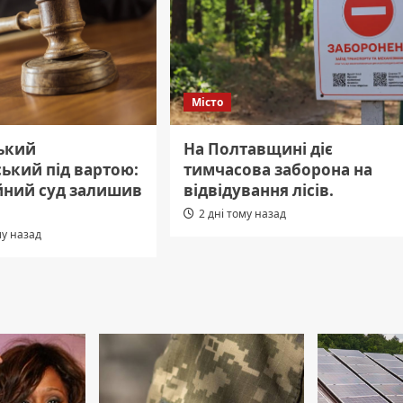
Місто
ький
На Полтавщині діє
ький під вартою:
тимчасова заборона на
йний суд залишив
відвідування лісів.
2 дні тому назад
му назад