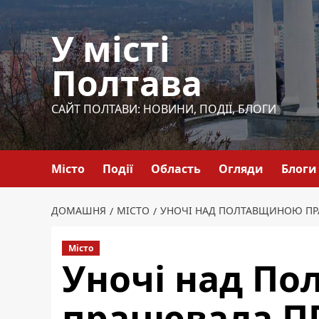
Перейти
до
У місті
вмісту
Полтава
САЙТ ПОЛТАВИ: НОВИНИ, ПОДІЇ, БЛОГИ
Місто
Події
Область
Огляди
Блоги
ДОМАШНЯ
МІСТО
УНОЧІ НАД ПОЛТАВЩИНОЮ П
Місто
Уночі над П
працювала П