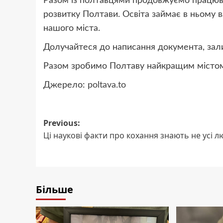
Разом із полтавцями продовжуємо працюв
розвитку Полтави. Освіта займає в ньому
нашого міста.
Долучайтеся до написання документа, зали
Разом зробимо Полтаву найкращим містом 
Джерело:
poltava.to
Post
Previous:
Ці наукові факти про кохання знають не усі л
navigation
Більше