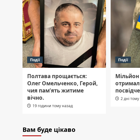
Події
Події
Полтава прощається:
Мільйон
Олег Омельченко, Герой,
отримал
чия пам’ять житиме
посвідче
вічно.
2 дні тому
19 години тому назад
Вам буде цікаво