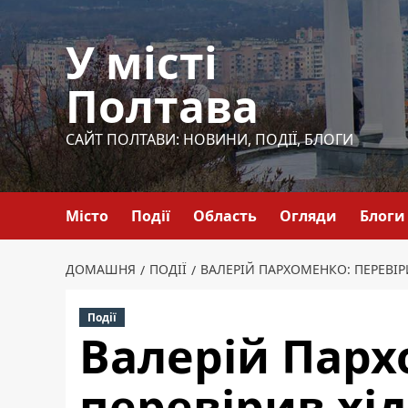
Перейти
до
У місті
вмісту
Полтава
САЙТ ПОЛТАВИ: НОВИНИ, ПОДІЇ, БЛОГИ
Місто
Події
Область
Огляди
Блоги
ДОМАШНЯ
ПОДІЇ
ВАЛЕРІЙ ПАРХОМЕНКО: ПЕРЕВІР
Події
Валерій Парх
перевірив хі