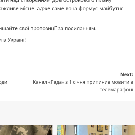
ати над створенням довгострокового Плану
 важливе місце, адже саме вона формує майбутнє
шайте свої пропозиції за посиланням.
в Україні!
Next:
юди
Канал «Рада» з 1 січня припинив мовити в
телемарафоні