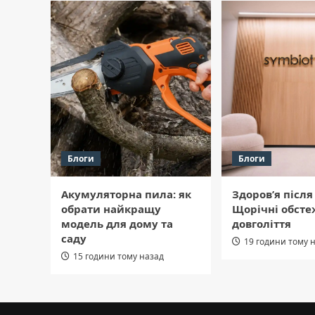
Блоги
Блоги
Акумуляторна пила: як
Здоров’я після 
обрати найкращу
Щорічні обсте
модель для дому та
довголіття
саду
19 години тому 
15 години тому назад