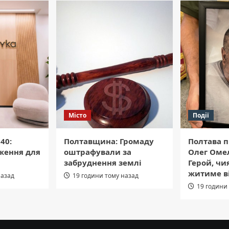
Місто
Події
40:
Полтавщина: Громаду
Полтава п
ження для
оштрафували за
Олег Оме
забруднення землі
Герой, чи
житиме в
назад
19 години тому назад
19 години