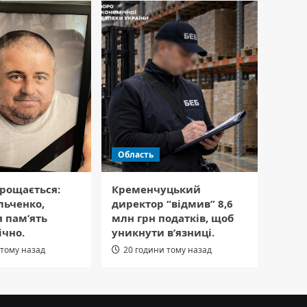
Область
рощається:
Кременчуцький
льченко,
директор “відмив” 8,6
я пам’ять
млн грн податків, щоб
ічно.
уникнути в’язниці.
 тому назад
20 години тому назад