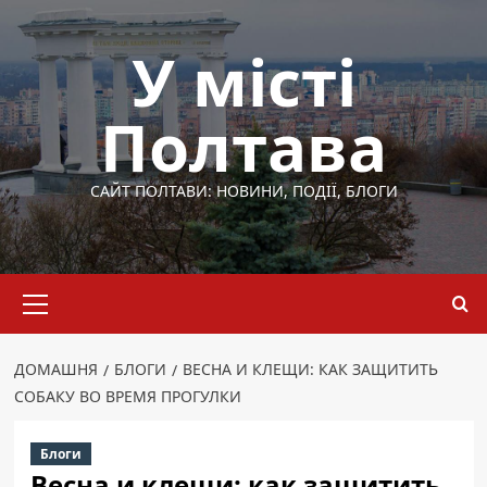
Перейти
до
У місті
вмісту
Полтава
САЙТ ПОЛТАВИ: НОВИНИ, ПОДІЇ, БЛОГИ
Основне
меню
ДОМАШНЯ
БЛОГИ
ВЕСНА И КЛЕЩИ: КАК ЗАЩИТИТЬ
СОБАКУ ВО ВРЕМЯ ПРОГУЛКИ
Блоги
Весна и клещи: как защитить