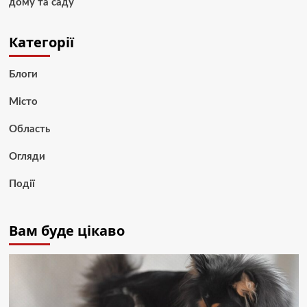
дому та саду
Категорії
Блоги
Місто
Область
Огляди
Події
Вам буде цікаво