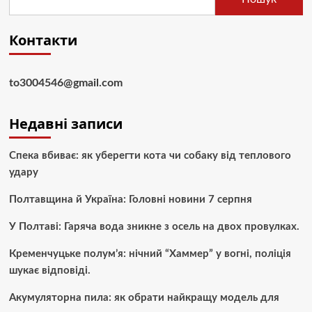
Контакти
to3004546@gmail.com
Недавні записи
Спека вбиває: як уберегти кота чи собаку від теплового
удару
Полтавщина й Україна: Головні новини 7 серпня
У Полтаві: Гаряча вода зникне з осель на двох провулках.
Кременчуцьке полум’я: нічний “Хаммер” у вогні, поліція
шукає відповіді.
Акумуляторна пила: як обрати найкращу модель для