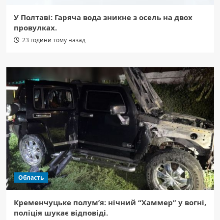
У Полтаві: Гаряча вода зникне з осель на двох
провулках.
23 години тому назад
Область
Кременчуцьке полум’я: нічний “Хаммер” у вогні,
поліція шукає відповіді.