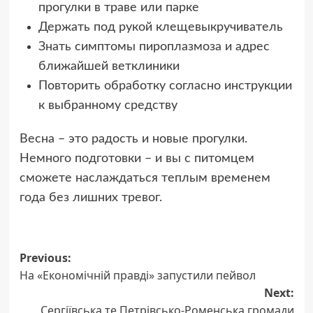
прогулки в траве или парке
Держать под рукой клещевыкручиватель
Знать симптомы пироплазмоза и адрес
ближайшей ветклиники
Повторить обработку согласно инструкции
к выбранному средству
Весна – это радость и новые прогулки.
Немного подготовки – и вы с питомцем
сможете наслаждаться теплым временем
года без лишних тревог.
Post
Previous:
На «Економічній правді» запустили пейвол
navigation
Next:
Сергіївська те Петрівсько-Роменська громади