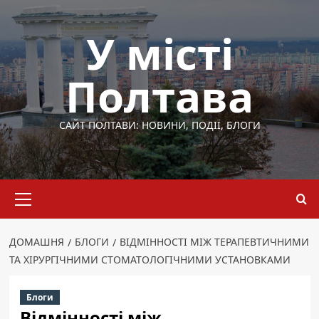
Перейти
до
У місті
вмісту
Полтава
САЙТ ПОЛТАВИ: НОВИНИ, ПОДІЇ, БЛОГИ
Основне
меню
ДОМАШНЯ
БЛОГИ
ВІДМІННОСТІ МІЖ ТЕРАПЕВТИЧНИМИ
ТА ХІРУРГІЧНИМИ СТОМАТОЛОГІЧНИМИ УСТАНОВКАМИ
Блоги
Відмінності між