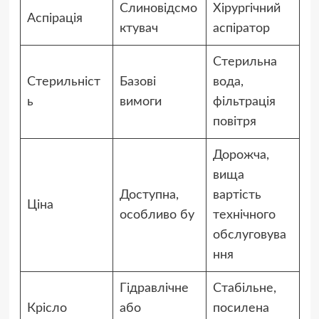
Слиновідсмо
Хірургічний
Аспірація
ктувач
аспіратор
Стерильна
Стерильніст
Базові
вода,
ь
вимоги
фільтрація
повітря
Дорожча,
вища
Доступна,
вартість
Ціна
особливо бу
технічного
обслуговува
ння
Гідравлічне
Стабільне,
Крісло
або
посилена