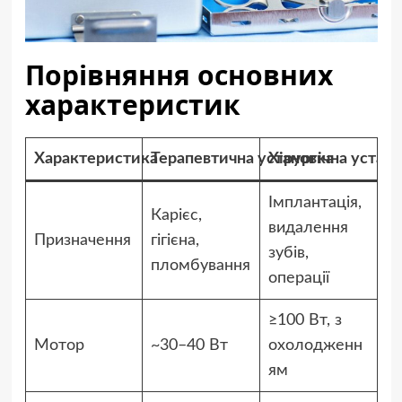
Порівняння основних
характеристик
Характеристика
Терапевтична установка
Хірургічна устан
Імплантація,
Карієс,
видалення
Призначення
гігієна,
зубів,
пломбування
операції
≥100 Вт, з
Мотор
~30–40 Вт
охолодженн
ям