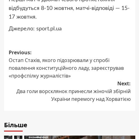
відбудуться 8-10 жовтня, матчі-відповіді — 15-
17 жовтня.
Джерело:
sport.pl.ua
Post
Previous:
Остап Стахів, якого підозрювали у спробі
navigation
повалення конституційного ладу, зареєстрував
«профспілку журналістів»
Next:
Два голи ворсклянок принесли жіночій збірній
України перемогу над Хорватією
Більше