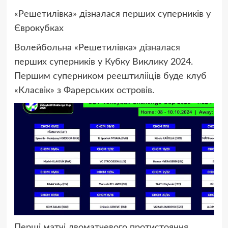
«Решетилівка» дізналася перших суперників у
Єврокубках
Волейбольна «Решетилівка» дізналася
перших суперників у Кубку Виклику 2024.
Першим суперником реештилііців буде клуб
«Класвік» з Фарерських островів.
Перші матчі двоматчевого протистояння