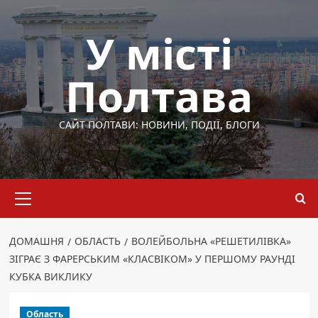
Перейти
до
У місті
вмісту
Полтава
САЙТ ПОЛТАВИ: НОВИНИ, ПОДІЇ, БЛОГИ
Основне
меню
ДОМАШНЯ
ОБЛАСТЬ
ВОЛЕЙБОЛЬНА «РЕШЕТИЛІВКА»
ЗІГРАЄ З ФАРЕРСЬКИМ «КЛАСВІКОМ» У ПЕРШОМУ РАУНДІ
КУБКА ВИКЛИКУ
Область