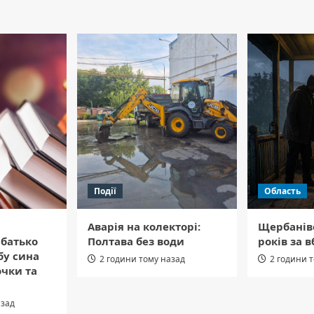
Події
Область
Аварія на колекторі:
Щербанів
 батько
Полтава без води
років за в
бу сина
2 години тому назад
2 години 
очки та
азад