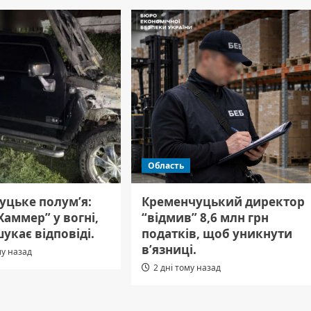
Область
уцьке полум’я:
Кременчуцький директор
Хаммер” у вогні,
“відмив” 8,6 млн грн
шукає відповіді.
податків, щоб уникнути
в’язниці.
му назад
2 дні тому назад