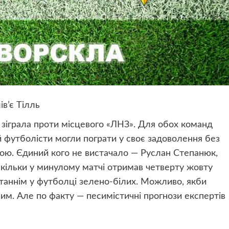
в’є Тілль
 зіграла проти місцевого «ЛНЗ». Для обох команд
й футболісти могли пограти у своє задоволення без
ткою. Єдиний кого не вистачало — Руслан Степанюк,
скільки у минулому матчі отримав четверту жовту
станнім у футболці зелено-білих. Можливо, якби
шим. Але по факту — песимістичні прогнози експертів