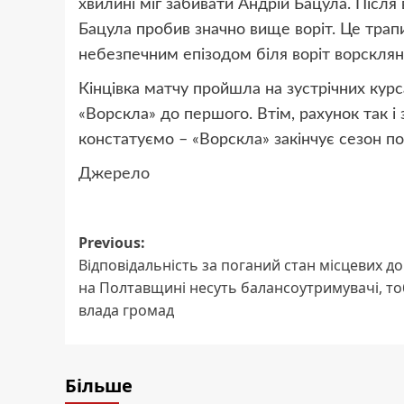
хвилині міг забивати Андрій Бацула. Після
Бацула пробив значно вище воріт. Це трап
небезпечним епізодом біля воріт ворсклян
Кінцівка матчу пройшла на зустрічних курс
«Ворскла» до першого. Втім, рахунок так і
констатуємо – «Ворскла» закінчує сезон п
Джерело
Post
Previous:
Відповідальність за поганий стан місцевих до
navigation
на Полтавщині несуть балансоутримувачі, т
влада громад
Більше