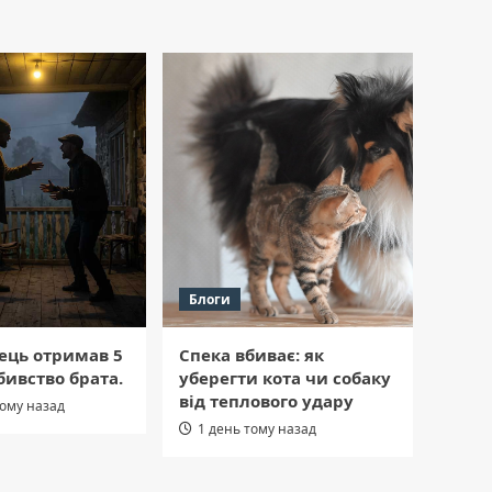
Блоги
ець отримав 5
Спека вбиває: як
бивство брата.
уберегти кота чи собаку
від теплового удару
тому назад
1 день тому назад