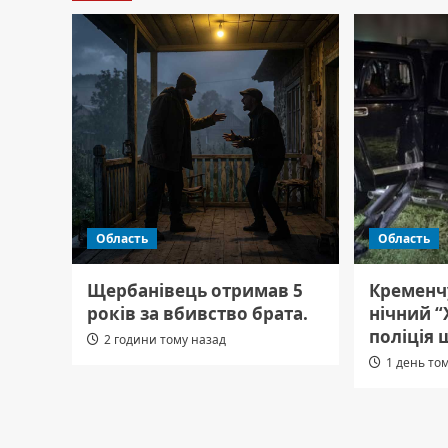
Область
Область
Щербанівець отримав 5
Кременч
років за вбивство брата.
нічний “
поліція 
2 години тому назад
1 день то