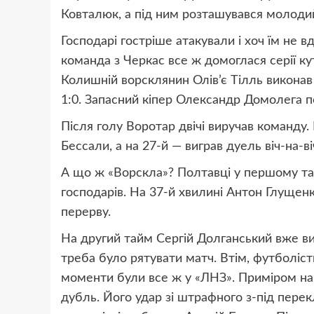
Ковталюк, а під ним розташувався молоди
Господарі гостріше атакували і хоч їм не
команда з Черкас все ж домоглася серії ку
Колишній ворсклянин Олів’є Тілль виконав 
1:0. Запасний кіпер Олександр Домолега 
Після голу Воротар двічі виручав команду.
Бессали, а на 27-й — виграв дуель віч-на-в
А що ж «Ворскла»? Полтавці у першому та
господарів. На 37-й хвилині Антон Глущен
перерву.
На другий тайм Сергій Долганський вже в
треба було рятувати матч. Втім, футболіс
моменти були все ж у «ЛНЗ». Приміром на 
дубль. Його удар зі штрафного з-під пере