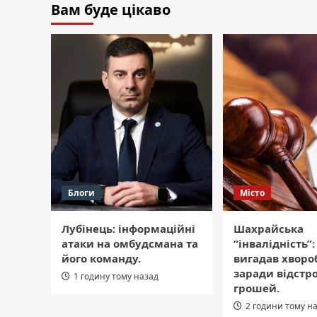
Вам буде цікаво
Блоги
Місто
Лубінець: інформаційні
Шахрайська
атаки на омбудсмана та
“інвалідність”:
його команду.
вигадав хворо
заради відстр
1 годину тому назад
грошей.
2 години тому н