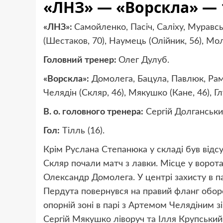
«ЛНЗ» — «Ворскла» — 
«ЛНЗ»:
Самойленко, Пасіч, Саліху, Муравсь
(Шестаков, 70), Наумець (Олійник, 56), Мол
Головний тренер:
Олег Дулуб.
«Ворскла»:
Домолега, Бацула, Павлюк, Рамір
Челядін (Скляр, 46), Мякушко (Кане, 46), Г
В. о. головного тренера:
Сергій Долганськи
Гол:
Тілль (16).
Крім Руслана Степанюка у складі був відсу
Скляр почали матч з лавки. Місце у ворота
Олександр Домолега. У центрі захисту в па
Пердута повернувся на правий фланг оборон
опорній зоні в парі з Артемом Челядіним зі
Сергій Мякушко ліворуч та Ілля Крупський