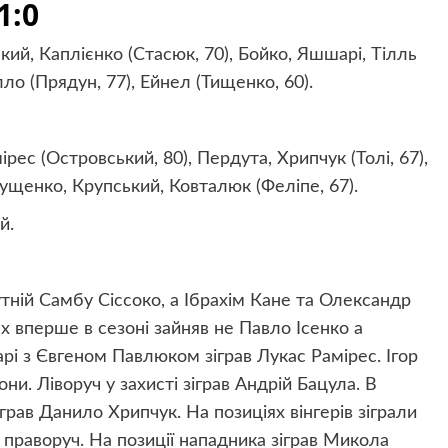
1:0
кий, Каплієнко (Стасюк, 70), Бойко, Яшшарі, Тілль
ло (Прядун, 77), Ейнел (Тищенко, 60).
ес (Островський, 80), Пердута, Хрипчук (Толі, 67),
лущенко, Крупський, Ковталюк (Феліпе, 67).
й.
тній Самбу Сіссоко, а Ібрахім Кане та Олександр
х вперше в сезоні зайняв не Павло Ісенко а
рі з Євгеном Павлюком зіграв Лукас Рамірес. Ігор
и. Ліворуч у захисті зіграв Андрій Бацула. В
грав Данило Хрипчук. На позиціях вінгерів зіграли
 праворуч. На позиції нападника зіграв Микола