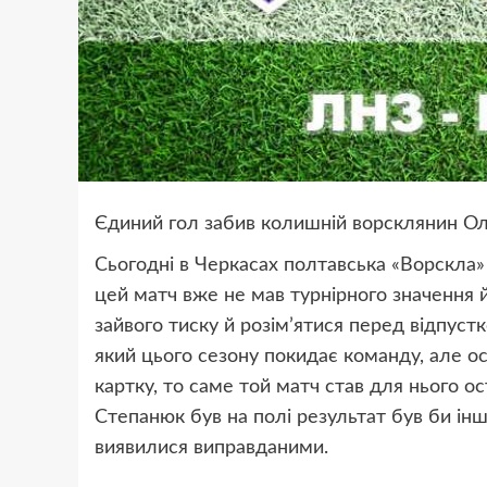
Єдиний гол забив колишній ворсклянин Олі
Сьогодні в Черкасах полтавська «Ворскла»
цей матч вже не мав турнірного значення 
зайвого тиску й розім’ятися перед відпус
який цього сезону покидає команду, але о
картку, то саме той матч став для нього о
Степанюк був на полі результат був би ін
виявилися виправданими.