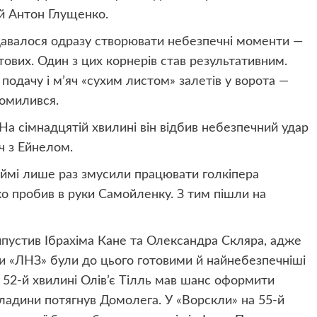
й Антон Глущенко.
 вдавалося одразу створювати небезпечні моменти —
тових. Один з цих корнерів став результативним.
подачу і м’яч «сухим листом» залетів у ворота —
помилився.
 На сімнадцятій хвилині він відбив небезпечний удар
іч з Ейнелом.
ймі лише раз змусили працювати голкіпера
ко пробив в руки Самойленку. З тим пішли на
ипустив Ібрахіма Кане та Олександра Скляра, адже
ти «ЛНЗ» були до цього готовими й найнебезпечніші
52-й хвилині Олів’є Тілль мав шанс оформити
кладини потягнув Домолега. У «Ворскли» на 55-й