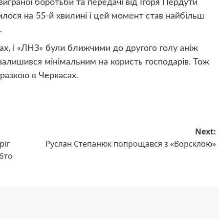
 виграної боротьби та передачі від Ігоря Пердути
илося на 55-й хвилині і цей момент став найбільш
.
ах, і «ЛНЗ» були ближчими до другого голу аніж
 залишився мінімальним на користь господарів. Тож
оразкою в Черкасах.
Next:
ріг
Руслан Степанюк попрощався з «Ворсклою»
обто