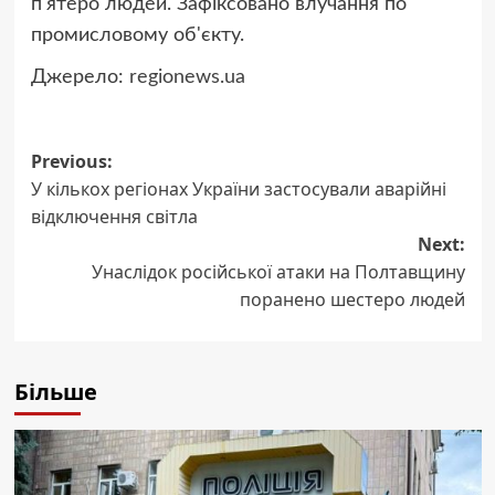
п'ятеро людей. Зафіксовано влучання по
промисловому об'єкту.
Джерело:
regionews.ua
Post
Previous:
У кількох регіонах України застосували аварійні
navigation
відключення світла
Next:
Унаслідок російської атаки на Полтавщину
поранено шестеро людей
Більше