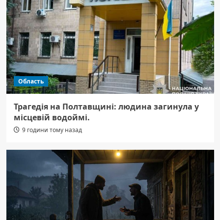
Область
Трагедія на Полтавщині: людина загинула у
місцевій водоймі.
9 години тому назад