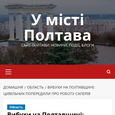
Перейти
до
У місті
вмісту
Полтава
САЙТ ПОЛТАВИ: НОВИНИ, ПОДІЇ, БЛОГИ
Основне
меню
ДОМАШНЯ
ОБЛАСТЬ
ВИБУХИ НА ПОЛТАВЩИНІ:
ЦИВІЛЬНИХ ПОПЕРЕДИЛИ ПРО РОБОТУ САПЕРІВ
Область
Вибухи на Полтавщині: