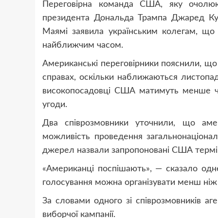
Переговірна команда США, яку очолюю
президента Дональда Трампа Джаред Куш
Маямі заявила українським колегам, що
найближчим часом.
Американські переговірники пояснили, що 
справах, оскільки наближаються листопад
високопосадовці США матимуть менше ча
угоди.
Два співрозмовники уточнили, що амер
можливість проведення загальнонаціонал
джерел назвали запропоновані США термі
«Американці поспішають», — сказало од
голосування можна організувати менш ніж з
За словами одного зі співрозмовників аге
виборчої кампанії.