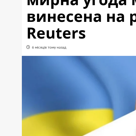
винесена на 
Reuters
6 місяців тому назад