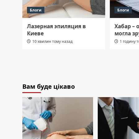
Блоги
Блоги
Лазерная эпиляция в
Хабар – 
Киеве
могла з
10 хвилин тому назад
1 годину 
Вам буде цікаво