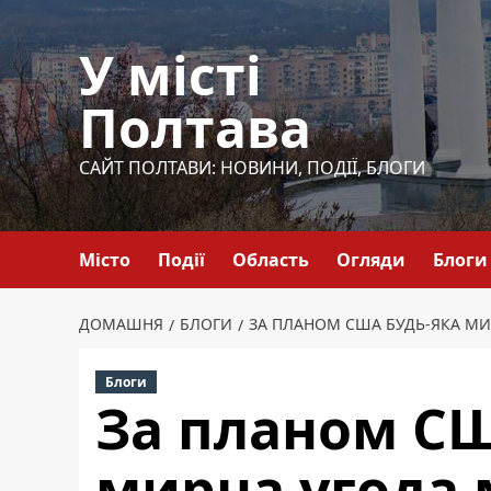
Перейти
до
У місті
вмісту
Полтава
САЙТ ПОЛТАВИ: НОВИНИ, ПОДІЇ, БЛОГИ
Місто
Події
Область
Огляди
Блоги
ДОМАШНЯ
БЛОГИ
ЗА ПЛАНОМ США БУДЬ-ЯКА МИ
Блоги
За планом СШ
мирна угода 