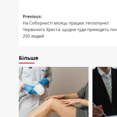
Post
Previous:
На Соборності місяць працює теплопункт
navigation
Червоного Хреста: щодня туди приходять по
250 людей
Більше