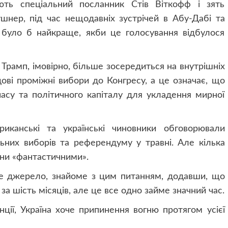
ть спеціальний посланник Стів Віткофф і зять
нер, під час нещодавніх зустрічей в Абу-Дабі та
 було б найкраще, якби це голосування відбулося
Трамп, імовірно, більше зосередиться на внутрішніх
ові проміжні вибори до Конгресу, а це означає, що
су та політичного капіталу для укладення мирної
иканські та українські чиновники обговорювали
ьних виборів та референдуму у травні. Але кілька
ни «фантастичними».
не джерело, знайоме з цим питанням, додавши, що
а шість місяців, але це все одно займе значний час.
нції, Україна хоче припинення вогню протягом усієї