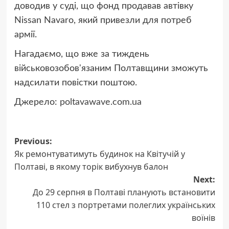
доводив у суді, що фонд продавав автівку
Nissan Navaro, який привезли для потреб
армії.
Нагадаємо, що вже за тиждень
військовозобов'язаним Полтавщини зможуть
надсилати повістки поштою.
Джерело:
poltavawave.com.ua
Post
Previous:
Як ремонтуватимуть будинок на Квітучій у
navigation
Полтаві, в якому торік вибухнув балон
Next:
До 29 серпня в Полтаві планують встановити
110 стел з портретами полеглих українських
воїнів