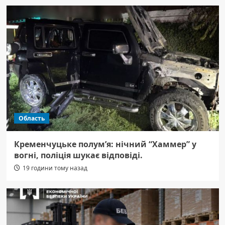
Область
Кременчуцьке полум’я: нічний “Хаммер” у
вогні, поліція шукає відповіді.
19 години тому назад