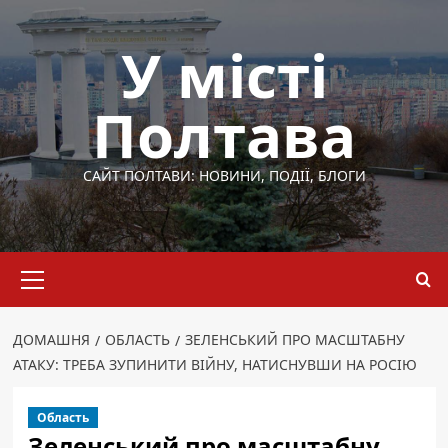
Перейти
до
У місті
вмісту
Полтава
САЙТ ПОЛТАВИ: НОВИНИ, ПОДІЇ, БЛОГИ
Основне
меню
ДОМАШНЯ
ОБЛАСТЬ
ЗЕЛЕНСЬКИЙ ПРО МАСШТАБНУ
АТАКУ: ТРЕБА ЗУПИНИТИ ВІЙНУ, НАТИСНУВШИ НА РОСІЮ
Область
Зеленський про масштабну