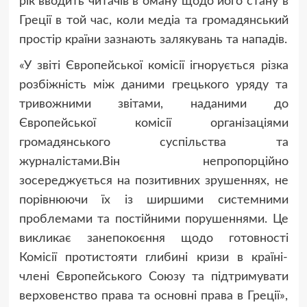
рік вводить читачів в оману щодо його стану в
Греції в той час, коли медіа та громадянський
простір країни зазнають залякувань та нападів.
«У звіті Європейської комісії ігнорується різка
розбіжність між даними грецького уряду та
тривожними звітами, наданими до
Європейської комісії організаціями
громадянського суспільства та
журналістами.Він непропорційно
зосереджується на позитивних зрушеннях, не
порівнюючи їх із ширшими системними
проблемами та постійними порушеннями. Це
викликає занепокоєння щодо готовності
Комісії протистояти глибині кризи в країні-
члені Європейського Союзу та підтримувати
верховенство права та основні права в Греції»,