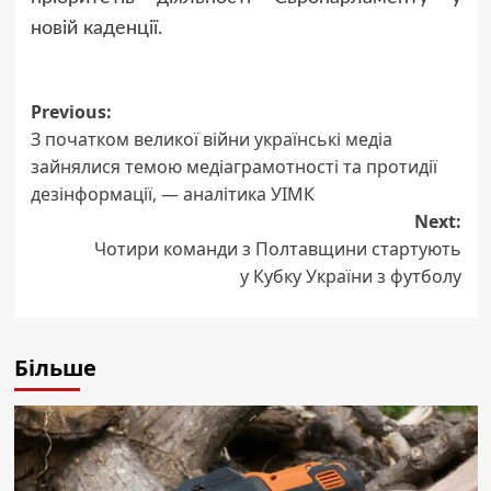
новій каденції.
Post
Previous:
З початком великої війни українські медіа
navigation
зайнялися темою медіаграмотності та протидії
дезінформації, — аналітика УІМК
Next:
Чотири команди з Полтавщини стартують
у Кубку України з футболу
Більше