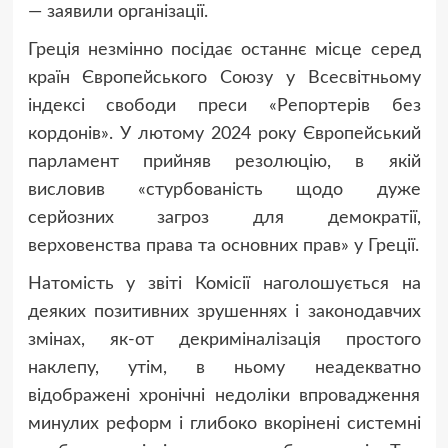
— заявили організації.
Греція незмінно посідає останнє місце серед
країн Європейського Союзу у Всесвітньому
індексі свободи преси «Репортерів без
кордонів». У лютому 2024 року Європейський
парламент прийняв резолюцію, в якій
висловив «стурбованість щодо дуже
серйозних загроз для демократії,
верховенства права та основних прав» у Греції.
Натомість у звіті Комісії наголошується на
деяких позитивних зрушеннях і законодавчих
змінах, як-от декриміналізація простого
наклепу, утім, в ньому неадекватно
відображені хронічні недоліки впровадження
минулих реформ і глибоко вкорінені системні