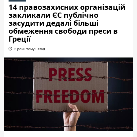
14 правозахисних організацій
закликали ЄС публічно
засудити дедалі більші
обмеження свободи преси в
Греції
2 роки тому назад