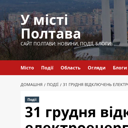
Перейти
до
У місті
вмісту
Полтава
САЙТ ПОЛТАВИ: НОВИНИ, ПОДІЇ, БЛОГИ
Місто
Події
Область
Огляди
Блоги
ДОМАШНЯ
ПОДІЇ
31 ГРУДНЯ ВІДКЛЮЧЕНЬ ЕЛЕКТ
Події
31 грудня ві
електроенергі