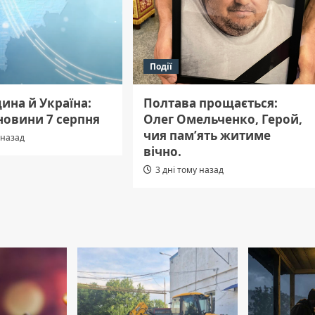
Події
ина й Україна:
Полтава прощається:
новини 7 серпня
Олег Омельченко, Герой,
чия пам’ять житиме
 назад
вічно.
3 дні тому назад