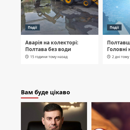
Події
Події
Аварія на колекторі:
Полтавщ
Полтава без води
Головні 
15 години тому назад
2 дні тому
Вам буде цікаво