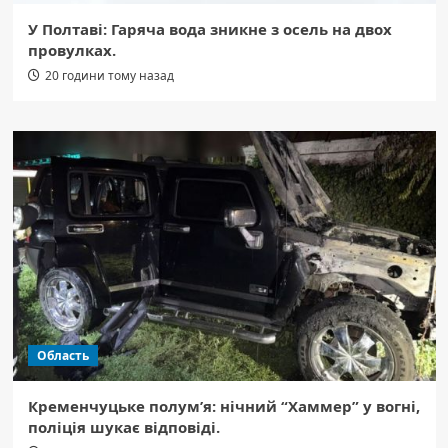
У Полтаві: Гаряча вода зникне з осель на двох
провулках.
20 години тому назад
Область
Кременчуцьке полум’я: нічний “Хаммер” у вогні,
поліція шукає відповіді.