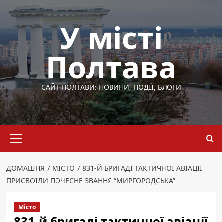
Перейти
до
У місті
вмісту
Полтава
САЙТ ПОЛТАВИ: НОВИНИ, ПОДІЇ, БЛОГИ
Основне
меню
ДОМАШНЯ
МІСТО
831-Й БРИГАДІ ТАКТИЧНОЇ АВІАЦІЇ
ПРИСВОЇЛИ ПОЧЕСНЕ ЗВАННЯ “МИРГОРОДСЬКА”
Місто
831-й бригаді тактичної авіації