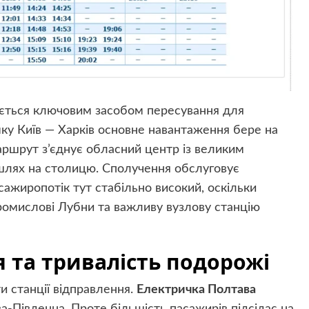
ається ключовим засобом пересування для
ку Київ — Харків основне навантаження бере на
аршрут з’єднує обласний центр із великим
 шлях на столицю. Сполучення обслуговує
асажиропотік тут стабільно високий, оскільки
омислові Лубни та важливу вузлову станцію
 та тривалість подорожі
и станції відправлення.
Електричка Полтава