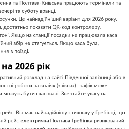
вденна та Полтава-Київська працюють термінали та
ечері та суботу вранці.
тосунки. Це найнадійніший варіант для 2026 року.
, достатньо показати QR-код контролеру.
гоні. Якщо на станції посадки не працювала каса
йний збір не стягується. Якщо каса була,
ня в поїзді.
на 2026 рік
ативний розклад на сайті Південної залізниці або в
онтні роботи на коліях («вікна») графік може
и можуть бути скасовані. Звертайте увагу на
рейс. Він має найнадійнішу стиковку у Гребінці, що
рній рейс
електричка Полтава Гребінка
ризикований