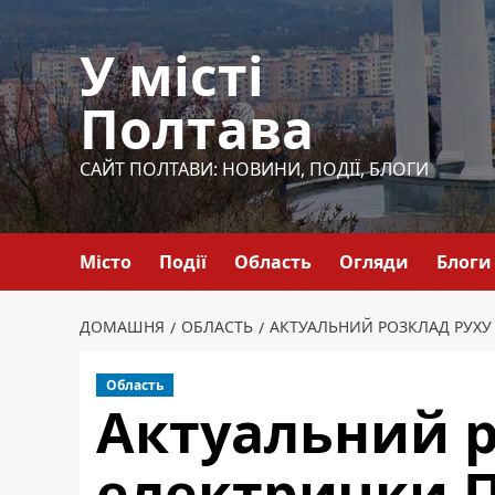
Перейти
до
У місті
вмісту
Полтава
САЙТ ПОЛТАВИ: НОВИНИ, ПОДІЇ, БЛОГИ
Місто
Події
Область
Огляди
Блоги
ДОМАШНЯ
ОБЛАСТЬ
АКТУАЛЬНИЙ РОЗКЛАД РУХУ
Область
Актуальний р
електрички П