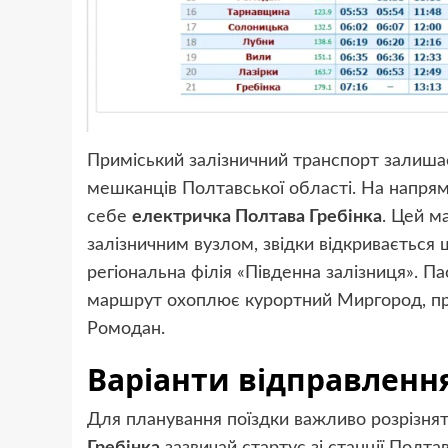
Приміський залізничний транспорт залиш
мешканців Полтавської області. На напрям
себе
електричка Полтава Гребінка
. Цей м
залізничним вузлом, звідки відкривається
регіональна філія «Південна залізниця». П
маршрут охоплює курортний Миргород, пр
Ромодан.
Варіанти відправлення
Для планування поїздки важливо розрізнят