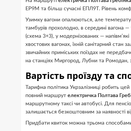
На маршруті
електричка Полтава Гребінк
ЕР9М та більш сучасні ЕПЛ9Т. Рівень комф
Узимку вагони опалюються, але температ
тамбурів прохолодно, в середині вагона — 
(схема 3+3), у модернізованих — напівм’які
хвостових вагонах, їхній санітарний стан за
звичайних приміських поїздах не передбач
на станціях Миргород, Лубни та Ромодан, 
Вартість проїзду та с
Тарифна політика Укрзалізниці робить цей
повний маршрут
електричка Полтава Греб
маршрутному таксі чи автобусі. Для пенсіо
залишається безкоштовним за наявності ві
Придбати квиток можна трьома способам