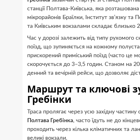
Гребінка
зазвичай стартує зі станції Полта
станції Полтава-Київська, яка розташована
мікрорайонів Браїлки, Інститут зв’язку та 
та Київським вокзалами складає близько 2
Час у дорозі залежить від типу рухомого с
поїзд, що зупиняється на кожному полустан
прискорений приміський поїзд (часто це мо
скорочується до 3–3,5 годин. Станом на 20
денний та вечірній рейси, що дозволяє діс
Маршрут та ключові з
Гребінки
Траса пролягає через усю західну частину 
Полтава Гребінка
, часто їдуть не до кінце
проходить через кілька кліматичних та лан
великі вокзали.