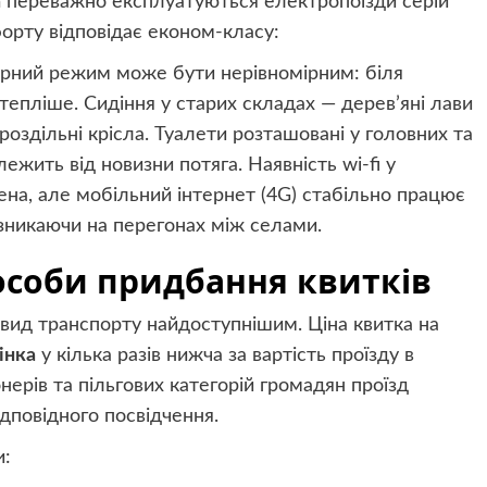
а
переважно експлуатуються електропоїзди серій
орту відповідає економ-класу:
урний режим може бути нерівномірним: біля
тепліше. Сидіння у старих складах — дерев’яні лави
 роздільні крісла. Туалети розташовані у головних та
лежить від новизни потяга. Наявність wi-fi у
ена, але мобільний інтернет (4G) стабільно працює
зникаючи на перегонах між селами.
пособи придбання квитків
 вид транспорту найдоступнішим. Ціна квитка на
інка
у кілька разів нижча за вартість проїзду в
нерів та пільгових категорій громадян проїзд
дповідного посвідчення.
и: