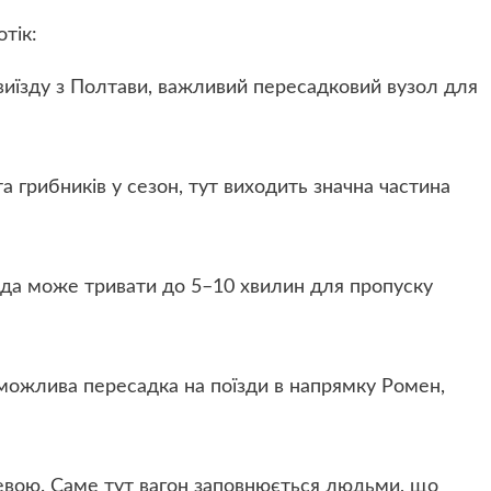
тік:
виїзду з Полтави, важливий пересадковий вузол для
а грибників у сезон, тут виходить значна частина
їзда може тривати до 5–10 хвилин для пропуску
т можлива пересадка на поїзди в напрямку Ромен,
евою. Саме тут вагон заповнюється людьми, що