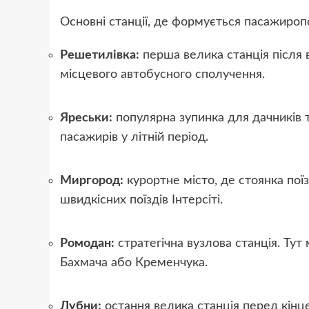
Основні станції, де формується пасажиропо
Решетилівка:
перша велика станція після 
місцевого автобусного сполучення.
Яреськи:
популярна зупинка для дачників т
пасажирів у літній період.
Миргород:
курортне місто, де стоянка по
швидкісних поїздів Інтерсіті.
Ромодан:
стратегічна вузлова станція. Ту
Бахмача або Кременчука.
Лубни:
остання велика станція перед кінц