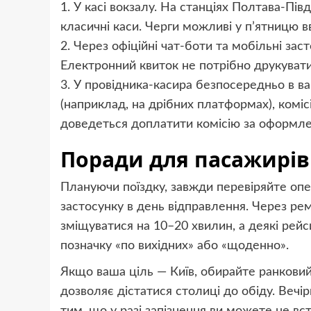
1. У касі вокзалу. На станціях Полтава-Пі
класичні каси. Черги можливі у п’ятницю вв
2. Через офіційні чат-боти та мобільні зас
Електронний квиток не потрібно друкувати
3. У провідника-касира безпосередньо в ва
(наприклад, на дрібних платформах), комісі
доведеться доплатити комісію за оформлен
Поради для пасажирів 
Плануючи поїздку, завжди перевіряйте опер
застосунку в день відправлення. Через рем
зміщуватися на 10–20 хвилин, а деякі рейс
позначку «по вихідних» або «щоденно».
Якщо ваша ціль — Київ, обирайте ранковий 
дозволяє дістатися столиці до обіду. Вечі