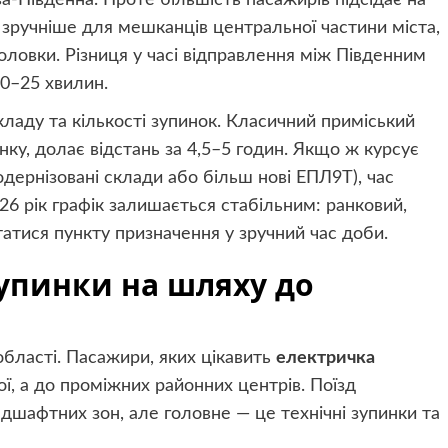
ва-Південна. Проте більшість пасажирів підсідає на
 зручніше для мешканців центральної частини міста,
Половки. Різниця у часі відправлення між Південним
0–25 хвилин.
кладу та кількості зупинок. Класичний приміський
ку, долає відстань за 4,5–5 годин. Якщо ж курсує
дернізовані склади або більш нові ЕПЛ9Т), час
26 рік графік залишається стабільним: ранковий,
татися пункту призначення у зручний час доби.
упинки на шляху до
області. Пасажири, яких цікавить
електричка
вої, а до проміжних районних центрів. Поїзд
дшафтних зон, але головне — це технічні зупинки та