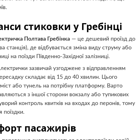
їв.
анси стиковки у Гребінці
ектричка Полтава Гребінка
— це дешевий проїзд до
ва станція), де відбувається зміна виду струму або
иці на поїзди Південно-Західної залізниці.
електрички зазвичай узгоджене з відправленням
пересадку складає від 15 до 40 хвилин. Цього
міст або тунель на потрібну платформу. Варто
авляються з іншої сторони вокзалу або тупикових
 суворий контроль квитків на входах до перонів, тому
я поїздки.
форт пасажирів