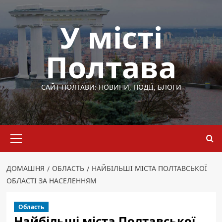
Перейти
до
У місті
вмісту
Полтава
САЙТ ПОЛТАВИ: НОВИНИ, ПОДІЇ, БЛОГИ
Основне
меню
ДОМАШНЯ
ОБЛАСТЬ
НАЙБІЛЬШІ МІСТА ПОЛТАВСЬКОЇ
ОБЛАСТІ ЗА НАСЕЛЕННЯМ
Область
Найбільші міста Полтавської