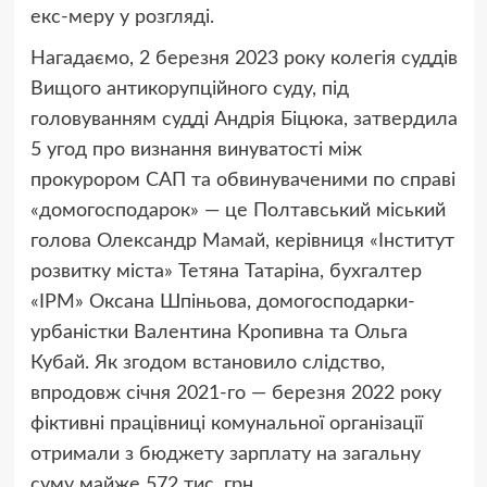
екс-меру у розгляді.
Нагадаємо, 2 березня 2023 року колегія суддів
Вищого антикорупційного суду, під
головуванням судді Андрія Біцюка, затвердила
5 угод про визнання винуватості між
прокурором САП та обвинуваченими по справі
«домогосподарок» — це Полтавський міський
голова Олександр Мамай, керівниця «Інститут
розвитку міста» Тетяна Татаріна, бухгалтер
«ІРМ» Оксана Шпіньова, домогосподарки-
урбаністки Валентина Кропивна та Ольга
Кубай. Як згодом встановило слідство,
впродовж січня 2021-го — березня 2022 року
фіктивні працівниці комунальної організації
отримали з бюджету зарплату на загальну
суму майже 572 тис. грн.