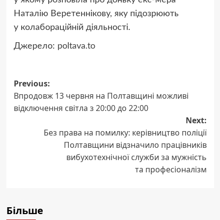
у якому розповіла про доньку екс-мера
Наталію Веретеннікову, яку підозрюють
у колабораційній діяльності.
Джерело:
poltava.to
Post
Previous:
Впродовж 13 червня на Полтавщині можливі
navigation
відключення світла з 20:00 до 22:00
Next:
Без права на помилку: керівництво поліції
Полтавщини відзначило працівників
вибухотехнічної служби за мужність
та професіоналізм
Більше