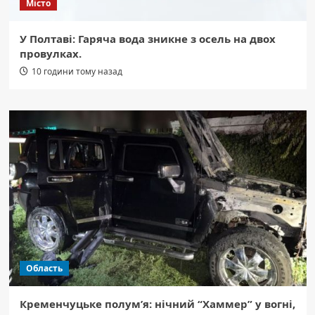
Місто
У Полтаві: Гаряча вода зникне з осель на двох
провулках.
10 години тому назад
Область
Кременчуцьке полум’я: нічний “Хаммер” у вогні,