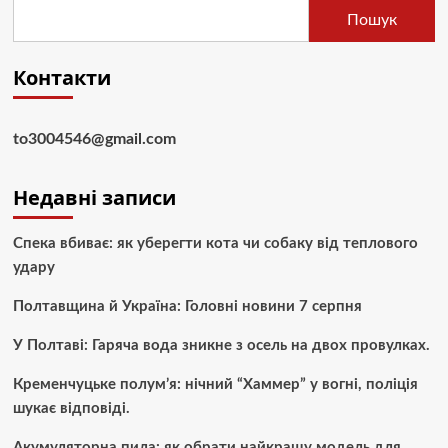
Пошук
Контакти
to3004546@gmail.com
Недавні записи
Спека вбиває: як уберегти кота чи собаку від теплового
удару
Полтавщина й Україна: Головні новини 7 серпня
У Полтаві: Гаряча вода зникне з осель на двох провулках.
Кременчуцьке полум’я: нічний “Хаммер” у вогні, поліція
шукає відповіді.
Акумуляторна пила: як обрати найкращу модель для