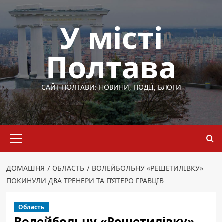
Перейти
до
У місті
вмісту
Полтава
САЙТ ПОЛТАВИ: НОВИНИ, ПОДІЇ, БЛОГИ
Основне
меню
ДОМАШНЯ
ОБЛАСТЬ
ВОЛЕЙБОЛЬНУ «РЕШЕТИЛІВКУ»
ПОКИНУЛИ ДВА ТРЕНЕРИ ТА П’ЯТЕРО ГРАВЦІВ
Область
Волейбольну «Решетилівку»