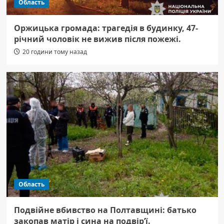
Область
Оржицька громада: трагедія в будинку, 47-
річний чоловік не вижив після пожежі.
20 години тому назад
Область
Подвійне вбивство на Полтавщині: батько
закопав матір і сина на подвір’ї.