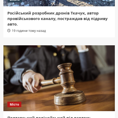
Російський розробник дронів Ткачук, автор
провійськового каналу, постраждав від підриву
авто.
19 години тому назад
Місто
Полтавський поліцейський під вартою: