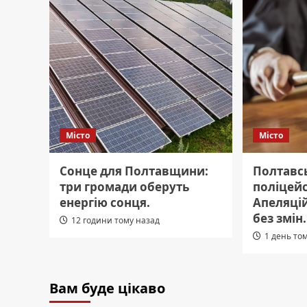
Місто
Місто
Сонце для Полтавщини:
Полтавс
три громади оберуть
поліцейс
енергію сонця.
Апеляці
без змін.
12 години тому назад
1 день то
Вам буде цікаво