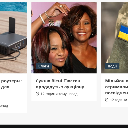
Блоги
Події
 роутеры:
Сукню Вітні Г’юстон
Мільйон в
 для
продадуть з аукціону
отримали
посвідчен
12 години тому назад
12 години
назад