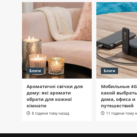
Блоги
Блоги
Ароматичні свічки для
Мобильные 4G
дому: які аромати
какой выбрать
обрати для кожної
дома, офиса и
кімнати
путешествий
8 години тому назад
11 години тому 