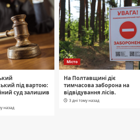
Місто
ький
На Полтавщині діє
ький під вартою:
тимчасова заборона на
йний суд залишив
відвідування лісів.
3 дні тому назад
му назад