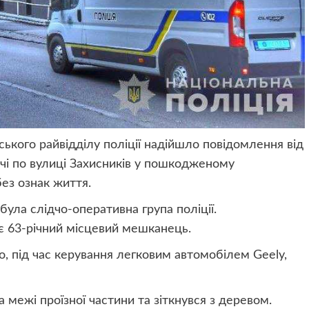
ського райвідділу поліції надійшло повідомлення від
ячі по вулиці Захисників у пошкодженому
ез ознак життя.
ула слідчо-оперативна група поліції.
 63-річний місцевий мешканець.
о, під час керування легковим автомобілем Geely,
а межі проїзної частини та зіткнувся з деревом.