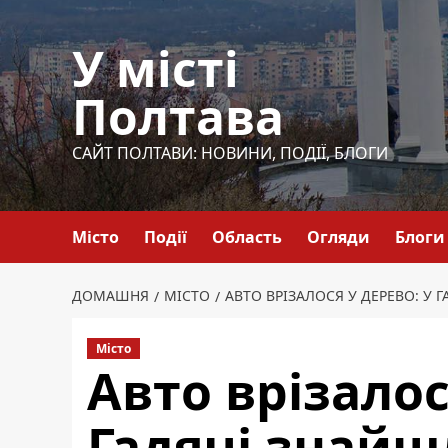
Перейти
до
У місті
вмісту
Полтава
САЙТ ПОЛТАВИ: НОВИНИ, ПОДІЇ, БЛОГИ
Місто
Події
Область
Огляди
Блоги
ДОМАШНЯ
МІСТО
АВТО ВРІЗАЛОСЯ У ДЕРЕВО: У 
Місто
Авто врізалос
Гадячі знайшл