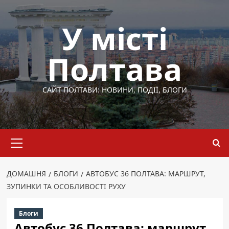
Перейти
до
У місті
вмісту
Полтава
САЙТ ПОЛТАВИ: НОВИНИ, ПОДІЇ, БЛОГИ
Основне
меню
ДОМАШНЯ
БЛОГИ
АВТОБУС 36 ПОЛТАВА: МАРШРУТ,
ЗУПИНКИ ТА ОСОБЛИВОСТІ РУХУ
Блоги
Автобус 36 Полтава: маршрут,