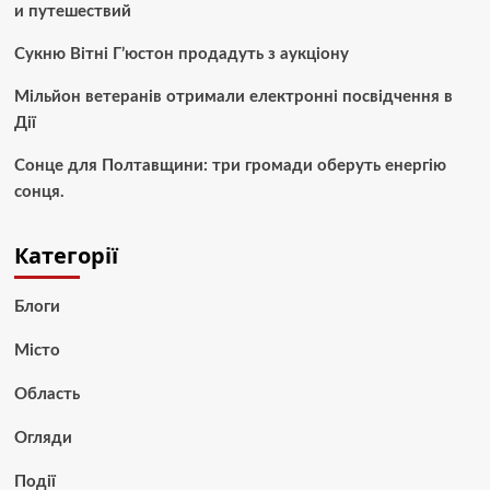
и путешествий
Сукню Вітні Г’юстон продадуть з аукціону
Мільйон ветеранів отримали електронні посвідчення в
Дії
Сонце для Полтавщини: три громади оберуть енергію
сонця.
Категорії
Блоги
Місто
Область
Огляди
Події