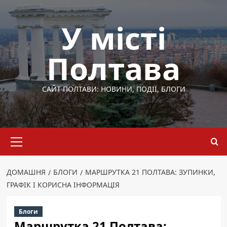
Перейти
до
У місті
вмісту
Полтава
САЙТ ПОЛТАВИ: НОВИНИ, ПОДІЇ, БЛОГИ
Основне
меню
ДОМАШНЯ
БЛОГИ
МАРШРУТКА 21 ПОЛТАВА: ЗУПИНКИ,
ГРАФІК І КОРИСНА ІНФОРМАЦІЯ
Блоги
Маршрутка 21 Полтава: