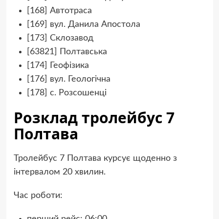
[168] Автотраса
[169] вул. Данила Апостола
[173] Склозавод
[63821] Полтавська
[174] Геофізика
[176] вул. Геологічна
[178] с. Розсошенці
Розклад тролейбус 7
Полтава
Тролейбус 7 Полтава курсує щоденно з
інтервалом 20 хвилин.
Час роботи:
перший рейс: 06:00