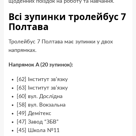
щоденних поїздок на роботу та навчання.
Всі зупинки тролейбус 7
Полтава
Тролейбус 7 Полтава має зупинки у двох
напрямках.
Напрямок A (20 зупинок):
[62] Інститут зв’язку
[63] Інститут зв’язку
[60] вул. Дослідна
[58] вул. Вокзальна
[49] Демітекс
[47] Завод “ЗБВ”
[45] Школа №11