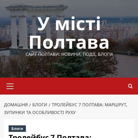
Перейти
до
У місті
вмісту
Полтава
САЙТ ПОЛТАВИ: НОВИНИ, ПОДІЇ, БЛОГИ
Основне
меню
ДОМАШНЯ
БЛОГИ
ТРОЛЕЙБУС 7 ПОЛТАВА: МАРШРУТ,
ЗУПИНКИ ТА ОСОБЛИВОСТІ РУХУ
Блоги
Тролейбус 7 Полтава: