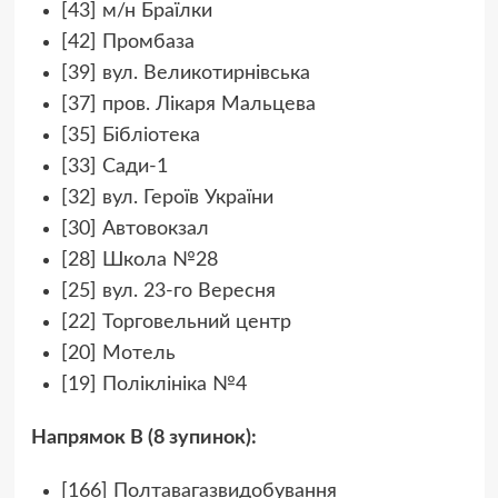
[43] м/н Браїлки
[42] Промбаза
[39] вул. Великотирнівська
[37] пров. Лікаря Мальцева
[35] Бібліотека
[33] Сади-1
[32] вул. Героїв України
[30] Автовокзал
[28] Школа №28
[25] вул. 23-го Вересня
[22] Торговельний центр
[20] Мотель
[19] Поліклініка №4
Напрямок B (8 зупинок):
[166] Полтавагазвидобування