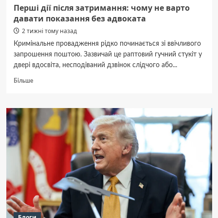
Перші дії після затримання: чому не варто
давати показання без адвоката
2 тижні тому назад
Кримінальне провадження рідко починається зі ввічливого
запрошення поштою. Зазвичай це раптовий гучний стукіт у
двері вдосвіта, несподіваний дзвінок слідчого або...
Докладніше
Більше
про
Перші
дії
після
затримання:
чому
не
варто
давати
показання
без
адвоката
Блоги