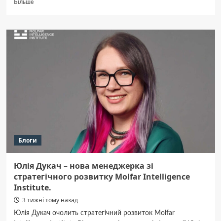
Докладніше
Більше
про
Як
правильно
використовувати
дрилі
алмазного
свердління
щоб
отримати
ідеально
рівні
отвори
Блоги
Юлія Дукач – нова менеджерка зі
стратегічного розвитку Molfar Intelligence
Institute.
3 тижні тому назад
Юлія Дукач очолить стратегічний розвиток Molfar