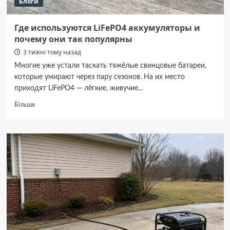
Блоги
Где используются LiFePO4 аккумуляторы и
почему они так популярны
3 тижні тому назад
Многие уже устали таскать тяжёлые свинцовые батареи,
которые умирают через пару сезонов. На их место
приходят LiFePO4 — лёгкие, живучие...
Докладніше
Більше
про
Где
используются
LiFePO4
аккумуляторы
и
почему
они
так
популярны