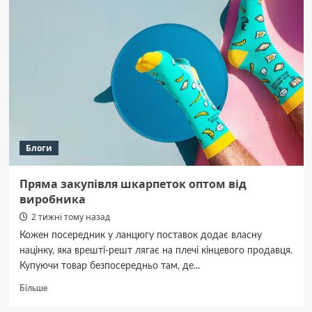
разделки
мяса:
какие
инструменты
нужны
мяснику
и
повару
Блоги
Пряма закупівля шкарпеток оптом від
виробника
2 тижні тому назад
Кожен посередник у ланцюгу поставок додає власну
націнку, яка врешті-решт лягає на плечі кінцевого продавця.
Купуючи товар безпосередньо там, де...
Докладніше
Більше
про