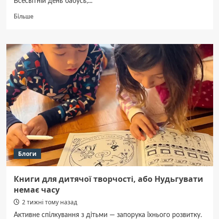
Всесвітній день бабусь,...
Докладніше
Більше
про
📆
23
липня
2026:
Святий
день
–
що
заборонено,
а
що
благословенно.
Блоги
Книги для дитячої творчості, або Нудьгувати
немає часу
2 тижні тому назад
Активне спілкування з дітьми — запорука їхнього розвитку.