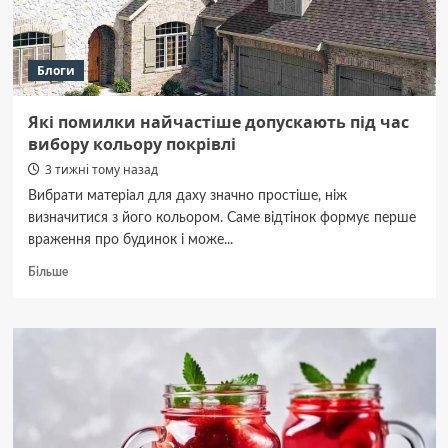
Блоги
Які помилки найчастіше допускають під час
вибору кольору покрівлі
3 тижні тому назад
Вибрати матеріал для даху значно простіше, ніж
визначитися з його кольором. Саме відтінок формує перше
враження про будинок і може...
Докладніше
Більше
про
Які
помилки
найчастіше
допускають
під
час
вибору
кольору