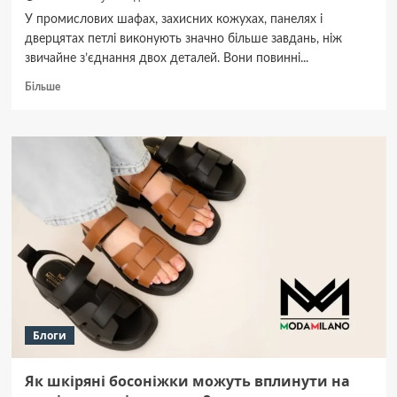
У промислових шафах, захисних кожухах, панелях і
дверцятах петлі виконують значно більше завдань, ніж
звичайне з’єднання двох деталей. Вони повинні...
Докладніше
Більше
про
Промислові
петлі:
як
вибрати
фурнітуру
для
безпечної
роботи
обладнання
Блоги
Як шкіряні босоніжки можуть вплинути на