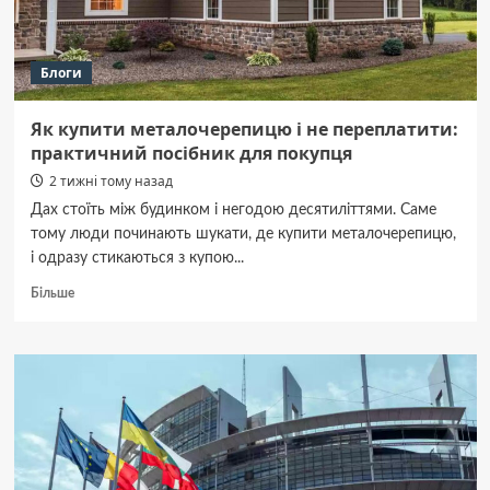
Блоги
Як купити металочерепицю і не переплатити:
практичний посібник для покупця
2 тижні тому назад
Дах стоїть між будинком і негодою десятиліттями. Саме
тому люди починають шукати, де купити металочерепицю,
і одразу стикаються з купою...
Докладніше
Більше
про
Як
купити
металочерепицю
і
не
переплатити:
практичний
посібник