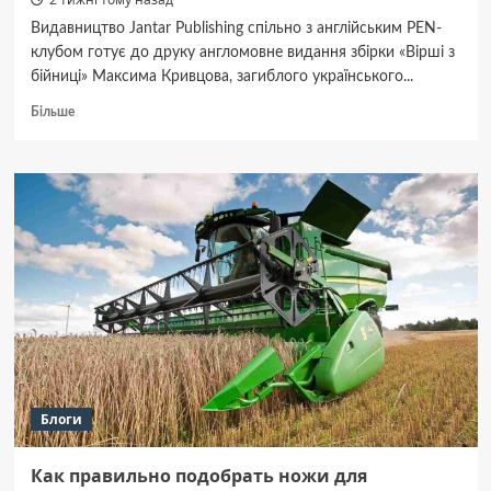
Видавництво Jantar Publishing спільно з англійським PEN-
клубом готує до друку англомовне видання збірки «Вірші з
бійниці» Максима Кривцова, загиблого українського...
Докладніше
Більше
про
Збірка
поезій
Максима
Кривцова
«Вірші
з
бійниці»
вийде
англійською
мовою
Блоги
Как правильно подобрать ножи для