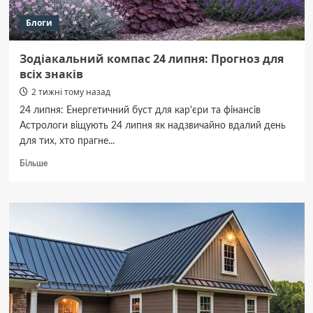
Блоги
Зодіакальний компас 24 липня: Прогноз для
всіх знаків
2 тижні тому назад
24 липня: Енергетичний буст для кар'єри та фінансів
Астрологи віщують 24 липня як надзвичайно вдалий день
для тих, хто прагне...
Докладніше
Більше
про
Зодіакальний
компас
24
липня:
Прогноз
для
всіх
знаків