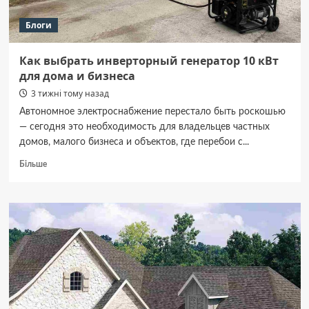
Блоги
Как выбрать инверторный генератор 10 кВт
для дома и бизнеса
3 тижні тому назад
Автономное электроснабжение перестало быть роскошью
— сегодня это необходимость для владельцев частных
домов, малого бизнеса и объектов, где перебои с...
Докладніше
Більше
про
Как
выбрать
инверторный
генератор
10
кВт
для
дома
и
бизнеса