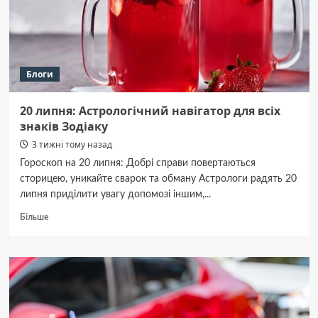
покрівлі
Блоги
20 липня: Астрологічний навігатор для всіх
знаків Зодіаку
3 тижні тому назад
Гороскоп на 20 липня: Добрі справи повертаються
сторицею, уникайте сварок та обману Астрологи радять 20
липня приділити увагу допомозі іншим,...
Докладніше
Більше
про
20
липня:
Астрологічний
навігатор
для
всіх