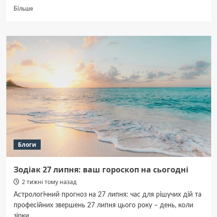
Докладніше
Більше
про
Від
автономного
фермерства
до
технологічних
хабів:
нестандартні
сфери
застосування
контейнерів
Блоги
Зодіак 27 липня: ваш гороскоп на сьогодні
2 тижні тому назад
Астрологічний прогноз на 27 липня: час для рішучих дій та
професійних звершень 27 липня цього року – день, коли
зірки...