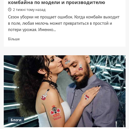
комбайна по модели и производителю
2 тижні тому назад
Сезон уборки не прощает ошибок. Когда комбайн выходит
в поле, любая мелочь может превратиться в простой и
потери урожая. Именно...
Докладніше
Більше
про
Как
правильно
подобрать
ножи
для
комбайна
по
модели
и
производителю
Блоги