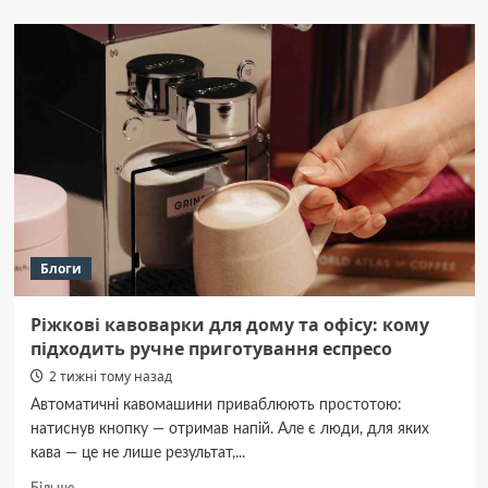
Пряма
закупівля
шкарпеток
оптом
від
виробника
Блоги
Ріжкові кавоварки для дому та офісу: кому
підходить ручне приготування еспресо
2 тижні тому назад
Автоматичні кавомашини приваблюють простотою:
натиснув кнопку — отримав напій. Але є люди, для яких
кава — це не лише результат,...
Докладніше