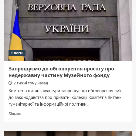
Блоги
Запрошуємо до обговорення проєкту про
недержавну частину Музейного фонду
2 тижні тому назад
Комітет з питань культури запрошує до обговорення змін
до законодавства про приватні колекції Комітет з питань
гуманітарної та інформаційної політики...
Докладніше
Більше
про
Запрошуємо
до