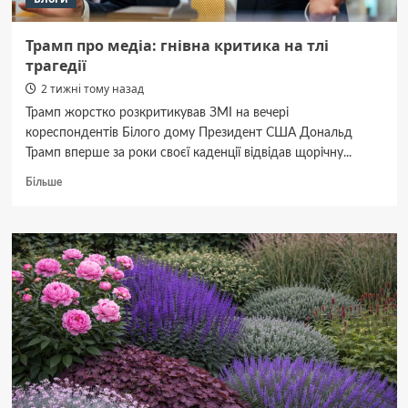
Трамп про медіа: гнівна критика на тлі
трагедії
2 тижні тому назад
Трамп жорстко розкритикував ЗМІ на вечері
кореспондентів Білого дому Президент США Дональд
Трамп вперше за роки своєї каденції відвідав щорічну...
Докладніше
Більше
про
Трамп
про
медіа:
гнівна
критика
на
тлі
трагедії