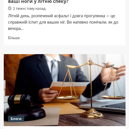
ваші ноги у літню спеку?
2 тижні тому назад
Літній день, розпечений асфальт і довга прогулянка — це
справжній іспит для ваших ніг. Ви напевно помічали, як до
вечора...
Докладніше
Більше
про
Як
шкіряні
босоніжки
можуть
вплинути
на
ваші
ноги
у
літню
спеку?
Блоги