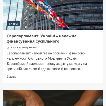
для
покупця
Блоги
Європарламент: Україні – належне
фінансування Суспільного!
2 тижні тому назад
Європарламент наполягає на посиленні фінансової
незалежності Суспільного Мовлення в Україні
Європейський парламент знову акцентував увагу на
критичній важливості адекватного фінансового...
Докладніше
Більше
про
Європарламент:
Україні
–
належне
фінансування