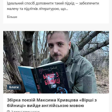
Ідеальний спосіб доповнити такий підхід — забезпечити
малечу та підлітків літературою, що...
Докладніше
Більше
про
Книги
для
дитячої
творчості,
або
Нудьгувати
немає
часу
Блоги
Збірка поезій Максима Кривцова «Вірші з
бійниці» вийде англійською мовою
2 тижні тому назад