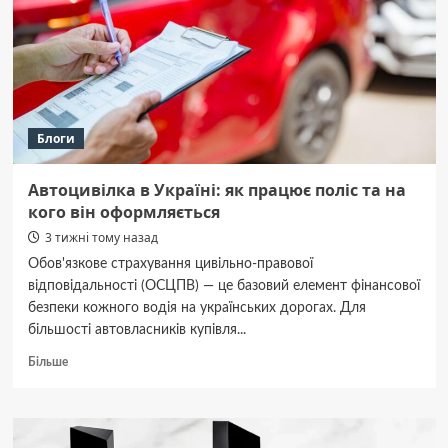
знаків
Зодіаку
Блоги
Автоцивілка в Україні: як працює поліс та на
кого він оформляється
3 тижні тому назад
Обов'язкове страхування цивільно-правової
відповідальності (ОСЦПВ) — це базовий елемент фінансової
безпеки кожного водія на українських дорогах. Для
більшості автовласників купівля...
Докладніше
Більше
про
Автоцивілка
в
Україні: