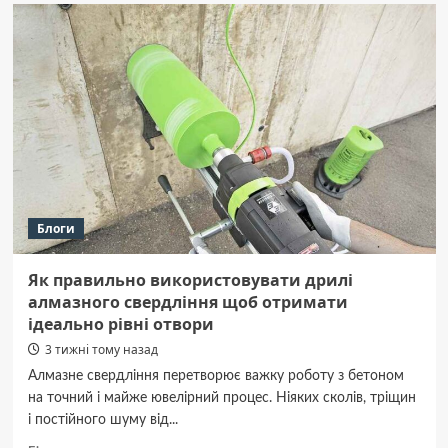
знайти
широкий
асортимент
парфумованої
води
Блоги
Як правильно використовувати дрилі
алмазного свердління щоб отримати
ідеально рівні отвори
3 тижні тому назад
Алмазне свердління перетворює важку роботу з бетоном
на точний і майже ювелірний процес. Ніяких сколів, тріщин
і постійного шуму від...