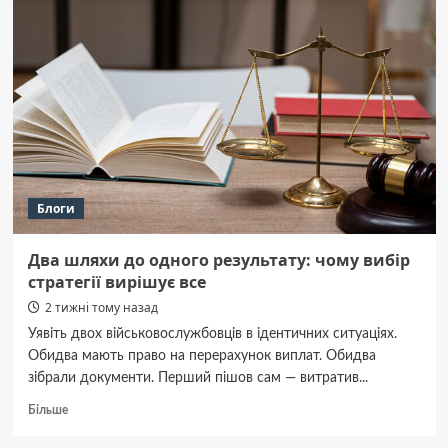
обговорення
проєкту
про
недержавну
частину
Музейного
фонду
Блоги
Два шляхи до одного результату: чому вибір
стратегії вирішує все
2 тижні тому назад
Уявіть двох військовослужбовців в ідентичних ситуаціях.
Обидва мають право на перерахунок виплат. Обидва
зібрали документи. Перший пішов сам — витратив...
Докладніше
Більше
про
Два