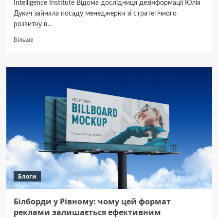
Intelligence Institute Відома дослідниця дезінформації Юлія
Дукач зайняла посаду менеджерки зі стратегічного
розвитку в...
Докладніше
Більше
про
Юлія
Дукач
–
нова
менеджерка
зі
стратегічного
розвитку
Molfar
Intelligence
Institute.
Блоги
Білборди у Рівному: чому цей формат
реклами залишається ефективним