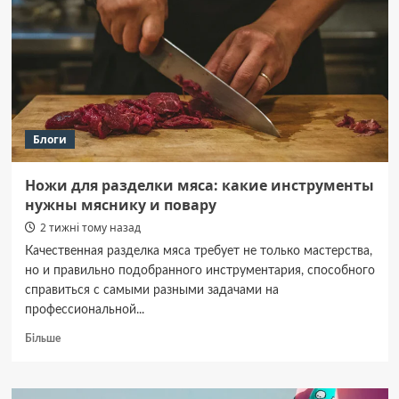
Суспільного!
Блоги
Ножи для разделки мяса: какие инструменты
нужны мяснику и повару
2 тижні тому назад
Качественная разделка мяса требует не только мастерства,
но и правильно подобранного инструментария, способного
справиться с самыми разными задачами на
профессиональной...
Докладніше
Більше
про
Ножи
для