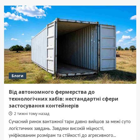
шляхи
до
одного
результату:
чому
вибір
стратегії
вирішує
все
Блоги
Від автономного фермерства до
технологічних хабів: нестандартні сфери
застосування контейнерів
2 тижні тому назад
Сучасний ринок вантажної тари давно вийшов за межі суто
логістичних завдань. Завдяки високій міцності,
уніфікованим розмірам та стійкості до агресивного...