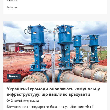
Докладніше
Більше
про
Зодіак
27
липня:
ваш
гороскоп
на
сьогодні
Блоги
Українські громади оновлюють комунальну
інфраструктуру: що важливо врахувати
2 тижні тому назад
Комунальне господарство багатьох українських міст і