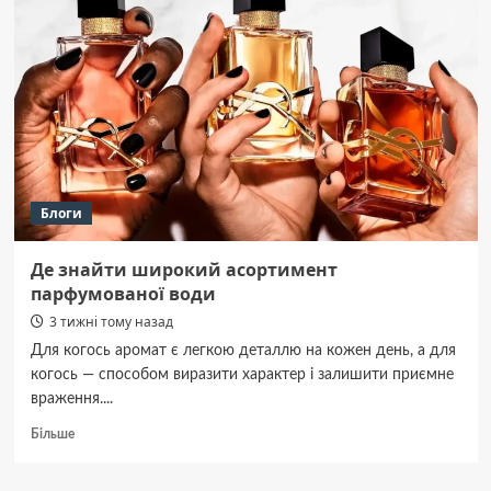
як
працює
поліс
та
на
кого
він
оформляється
Блоги
Де знайти широкий асортимент
парфумованої води
3 тижні тому назад
Для когось аромат є легкою деталлю на кожен день, а для
когось — способом виразити характер і залишити приємне
враження....
Докладніше
Більше
про
Де