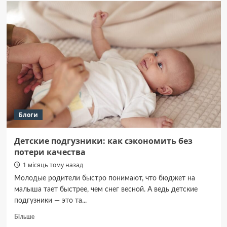
городки
под
ключ:
как
выбрать
подрядчика
и
избежать
ошибок
Блоги
Детские подгузники: как сэкономить без
потери качества
1 місяць тому назад
Молодые родители быстро понимают, что бюджет на
малыша тает быстрее, чем снег весной. А ведь детские
подгузники — это та...
Докладніше
Більше
про