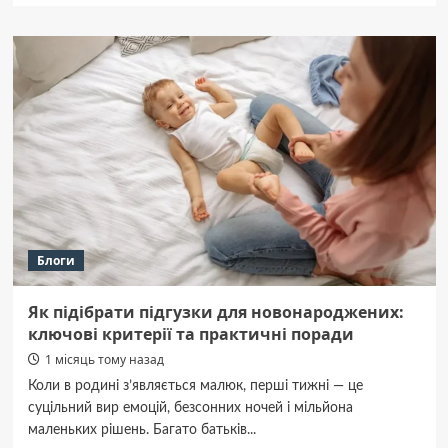
Детские
подгузники:
как
сэкономить
без
потери
качества
Блоги
Як підібрати підгузки для новонароджених:
ключові критерії та практичні поради
1 місяць тому назад
Коли в родині з’являється малюк, перші тижні — це
суцільний вир емоцій, безсонних ночей і мільйона
маленьких рішень. Багато батьків...