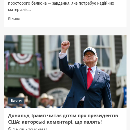
просторого балкона — завдання, яке потребує надійних
матеріалів....
Докладніше
Більше
про
Терасна
дошка
в
Києві:
де
купити
вигідно
та
як
вибрати
ідеальний
матеріал
Блоги
Дональд Трамп читає дітям про президентів
США: авторські коментарі, що палять!
1 місяць тому назад