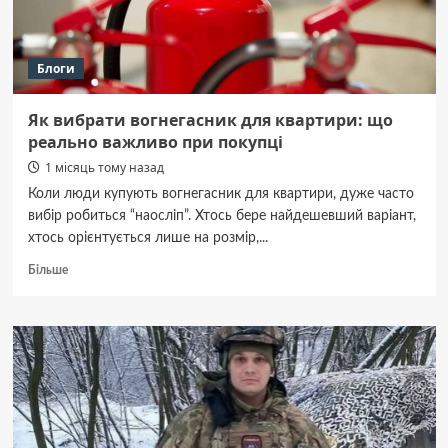
Блоги
Як вибрати вогнегасник для квартири: що
реально важливо при покупці
1 місяць тому назад
Коли люди купують вогнегасник для квартири, дуже часто
вибір робиться “наосліп”. Хтось бере найдешевший варіант,
хтось орієнтується лише на розмір,...
Докладніше
Більше
про
Як
вибрати
вогнегасник
для
квартири:
що
реально
важливо