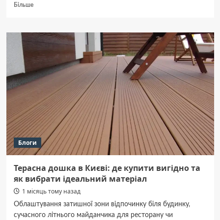
Докладніше
Більше
про
Лист
сталь
65Г:
характеристики,
застосування
та
відмінність
від
сталі
20Х
Блоги
Терасна дошка в Києві: де купити вигідно та
як вибрати ідеальний матеріал
1 місяць тому назад
Облаштування затишної зони відпочинку біля будинку,
сучасного літнього майданчика для ресторану чи