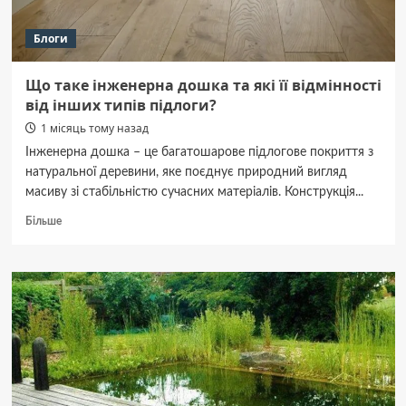
Блоги
Що таке інженерна дошка та які її відмінності
від інших типів підлоги?
1 місяць тому назад
Інженерна дошка – це багатошарове підлогове покриття з
натуральної деревини, яке поєднує природний вигляд
масиву зі стабільністю сучасних матеріалів. Конструкція...
Докладніше
Більше
про
Що
таке
інженерна
дошка
та
які
її
відмінності
від