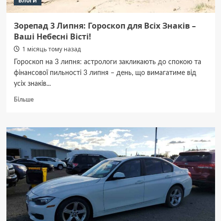
Блоги
году?
Зорепад 3 Липня: Гороскоп для Всіх Знаків –
Ваші Небесні Вісті!
1 місяць тому назад
Гороскоп на 3 липня: астрологи закликають до спокою та
фінансової пильності 3 липня – день, що вимагатиме від
усіх знаків...
Докладніше
Більше
про
Зорепад
3
Липня:
Гороскоп
для
Всіх
Знаків
–
Ваші
Небесні
Вісті!