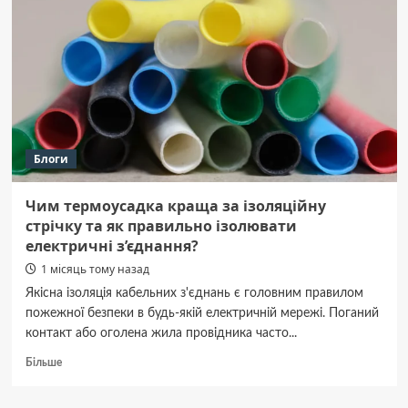
Блоги
Чим термоусадка краща за ізоляційну
стрічку та як правильно ізолювати
електричні з’єднання?
1 місяць тому назад
Якісна ізоляція кабельних з'єднань є головним правилом
пожежної безпеки в будь-якій електричній мережі. Поганий
контакт або оголена жила провідника часто...
Докладніше
Більше
про
Чим