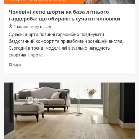
Чоловічі легкі шорти як база літнього
гардероба: що обирають сучасні чоловіки
1 місяць тому назад
Сучасні шорти повинні гармонійно поєднувати
бездоганний комфорт та привабливий зовнішній вигляд.
Сьогодні в тренді моделі, які візуально нагадують
спортивні, проте...
Докладніше
Більше
про
Чоловічі
легкі
шорти
як
база
літнього
гардероба:
що
обирають
сучасні
чоловіки