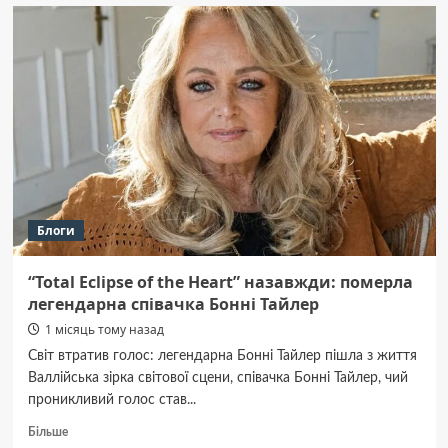
термоусадка
краща
за
ізоляційну
стрічку
та
як
правильно
ізолювати
електричні
з’єднання?
Блоги
“Total Eclipse of the Heart” назавжди: померла
легендарна співачка Бонні Тайлер
1 місяць тому назад
Світ втратив голос: легендарна Бонні Тайлер пішла з життя
Валлійська зірка світової сцени, співачка Бонні Тайлер, чий
проникливий голос став...
Докладніше
Більше