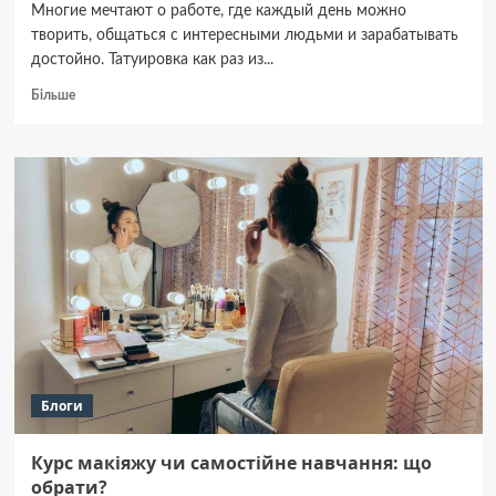
Многие мечтают о работе, где каждый день можно
творить, общаться с интересными людьми и зарабатывать
достойно. Татуировка как раз из...
Докладніше
Більше
про
Курсы
тату-
мастера
для
новичков:
первые
шаги
к
востребованной
профессии
Блоги
Курс макіяжу чи самостійне навчання: що
обрати?