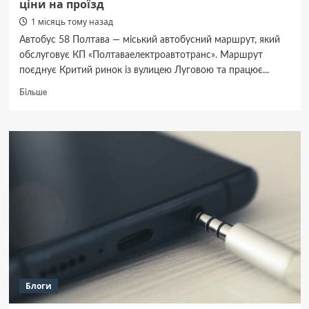
ціни на проїзд
1 місяць тому назад
Автобус 58 Полтава — міський автобусний маршрут, який
обслуговує КП «Полтаваелектроавтотранс». Маршрут
поєднує Критий ринок із вулицею Луговою та працює...
Докладніше
Більше
про
Автобус
58
Полтава:
маршрут,
графік
руху
та
ціни
на
проїзд
Блоги