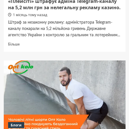
«Плейсіті» штрафує адміна Telegram-каналу
на 5,2 млн грн за нелегальну рекламу казино.
1 місяць тому назад
Штраф за незаконну рекламу: адміністратора Telegram-
каналу покарали на 5,2 мільйона гривень Державне
агентство України з контролю за гральним та лотерейним...
Докладніше
Більше
про
«Плейсіті»
штрафує
адміна
Telegram-
каналу
на
5,2
млн
грн
за
нелегальну
рекламу
казино.
Блоги