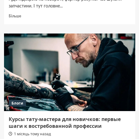
запчастини. І тут головне...
Докладніше
Більше
про
Повний
гід
із
вибору
запчастин
для
тракторів:
від
двигуна
до
ходової
Блоги
Курсы тату-мастера для новичков: первые
шаги к востребованной профессии
1 місяць тому назад