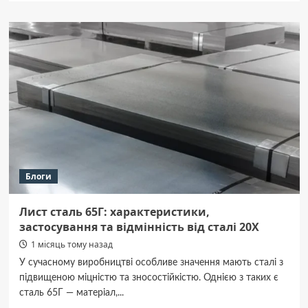
6
липня
2026:
Купальська
ніч,
сонцестояння,
народні
звичаї
та
прикмети.
Блоги
Лист сталь 65Г: характеристики,
застосування та відмінність від сталі 20Х
1 місяць тому назад
У сучасному виробництві особливе значення мають сталі з
підвищеною міцністю та зносостійкістю. Однією з таких є
сталь 65Г — матеріал,...