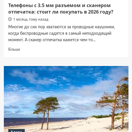
Телефоны с 3.5 мм разъемом и сканером
отпечатка: стоит ли покупать в 2026 году?
1 місяць тому назад
Многие до сих пор хватаются за проводные наушники,
когда беспроводные садятся в самый неподходящий
момент. А сканер отпечатка кажется чем-то...
Докладніше
Більше
про
Телефоны
с
3.5
мм
разъемом
и
сканером
отпечатка:
стоит
ли
покупать
в
2026