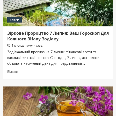
інших
типів
підлоги?
Блоги
Зіркове Пророцтво 7 Липня: Ваш Гороскоп Для
Кожного ЗНаку Зодіаку.
1 місяць тому назад
Зодіакальний прогноз на 7 липня: фінансові злети та
важливі життєві рішення Сьогодні, 7 липня, астрологи
обіцяють насичений день для представників...
Докладніше
Більше
про
Зіркове
Пророцтво
7
Липня:
Ваш
Гороскоп
Для
Кожного