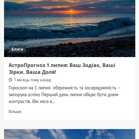
Олександр
Вернігоров
загинув
на
фронті.
Блоги
АстроПрогноз 1 липня: Ваш Зодіак, Ваші
Зірки, Ваша Доля!
1 місяць тому назад
Гороскоп на 1 липня: обережність та зосередженість –
запорука успіху Перший день липня обіцяє бути днем
контрастів. Він несе в...
Докладніше
Більше
про
АстроПрогноз
1
липня: