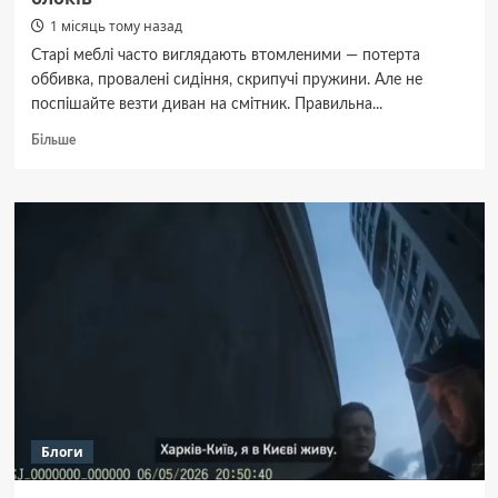
1 місяць тому назад
Старі меблі часто виглядають втомленими — потерта
оббивка, провалені сидіння, скрипучі пружини. Але не
поспішайте везти диван на смітник. Правильна...
Докладніше
Більше
про
Як
відреставрувати
диван:
переваги
сучасних
тканин,
поролону
та
пружинних
блоків
Блоги