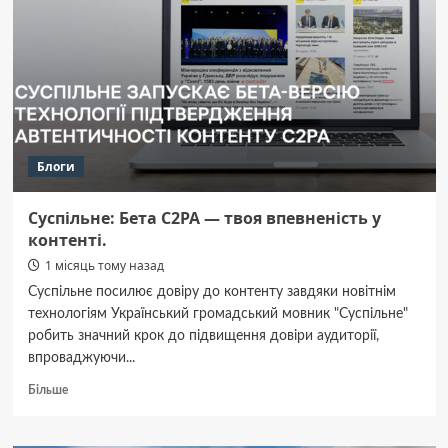
гор
и
источник
здоровья
Блоги
Суспільне: Бета C2PA — твоя впевненість у
контенті.
1 місяць тому назад
Суспільне посилює довіру до контенту завдяки новітнім
технологіям Український громадський мовник "Суспільне"
робить значний крок до підвищення довіри аудиторії,
впроваджуючи...
Докладніше
Більше
про
Суспільне:
Бета