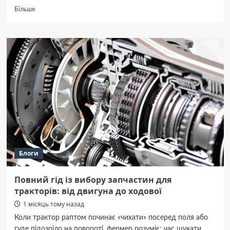
Докладніше
Більше
про
Поліпропіленова
пакувальна
стрічка:
переваги,
види
та
сфери
застосування
Блоги
Повний гід із вибору запчастин для
тракторів: від двигуна до ходової
1 місяць тому назад
Коли трактор раптом починає «чихати» посеред поля або
гуде підозріло на повороті, фермер розуміє: час шукати