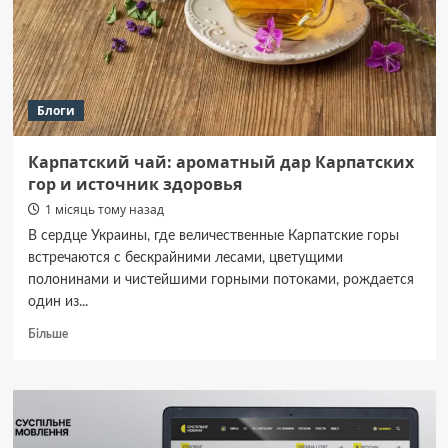
ЗНаку
Зодіаку.
Блоги
Карпатский чай: ароматный дар Карпатских
гор и источник здоровья
1 місяць тому назад
В сердце Украины, где величественные Карпатские горы
встречаются с бескрайними лесами, цветущими
полонинами и чистейшими горными потоками, рождается
один из...
Докладніше
Більше
про
Карпатский
чай:
ароматный
дар
Карпатских