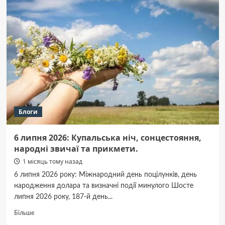
C2PA
—
твоя
впевненість
у
контенті.
Блоги
6 липня 2026: Купальська ніч, сонцестояння,
народні звичаї та прикмети.
1 місяць тому назад
6 липня 2026 року: Міжнародний день поцілунків, день
народження долара та визначні події минулого Шосте
липня 2026 року, 187-й день...
Докладніше
Більше
про