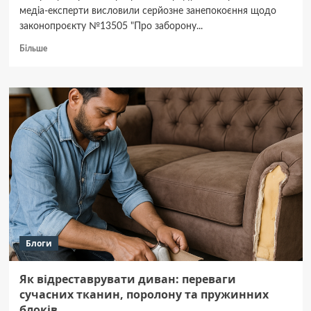
медіа-експерти висловили серйозне занепокоєння щодо
законопроєкту №13505 "Про заборону...
Докладніше
Більше
про
ІМІ:
Загроза
свободі
слова?
Заборона
ворожих
ПЗ
ставить
під
удар
медіа.
Блоги
Як відреставрувати диван: переваги
сучасних тканин, поролону та пружинних
блоків