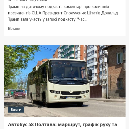
Трамп на дитячому подкасті: коментарі про колишніх
президентів США Президент Сполучених Штатів Дональд
Трамп взяв участь у записі подкасту "Час...
Докладніше
Більше
про
Дональд
Трамп
читає
дітям
про
президентів
США:
авторські
коментарі,
що
палять!
Блоги
Автобус 58 Полтава: маршрут, графік руху та