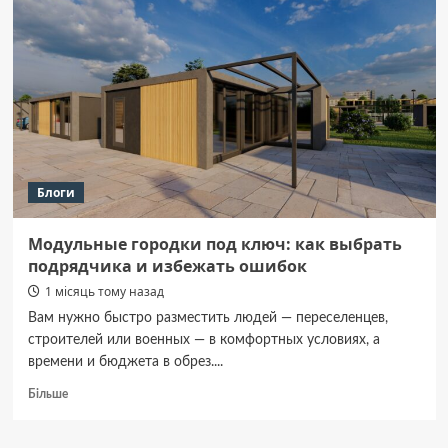
Ваш
Зодіак,
Ваші
Зірки,
Ваша
Доля!
Блоги
Модульные городки под ключ: как выбрать
подрядчика и избежать ошибок
1 місяць тому назад
Вам нужно быстро разместить людей — переселенцев,
строителей или военных — в комфортных условиях, а
времени и бюджета в обрез....
Докладніше
Більше
про
Модульные