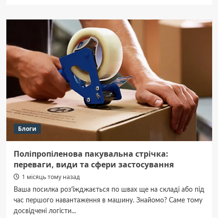
про
“Total
Eclipse
of
the
Heart”
назавжди:
померла
легендарна
співачка
Бонні
Тайлер
Блоги
Поліпропіленова пакувальна стрічка:
переваги, види та сфери застосування
1 місяць тому назад
Ваша посилка роз’їжджається по швах ще на складі або під
час першого навантаження в машину. Знайомо? Саме тому
досвідчені логісти...