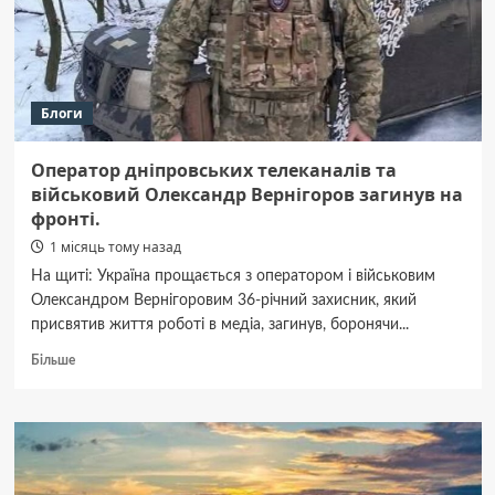
при
покупці
Блоги
Оператор дніпровських телеканалів та
військовий Олександр Вернігоров загинув на
фронті.
1 місяць тому назад
На щиті: Україна прощається з оператором і військовим
Олександром Вернігоровим 36-річний захисник, який
присвятив життя роботі в медіа, загинув, боронячи...
Докладніше
Більше
про
Оператор
дніпровських
телеканалів
та
військовий