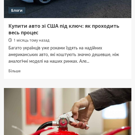
Блоги
Купити авто зі США під ключ: як проходить
весь процес
1 місяць тому назад
Багато українців уже роками їздять на надійних
американських авто, які коштують значно дешевше, ніж
аналогічні моделі на наших ринках. Але...
Докладніше
Більше
про
Купити
авто
зі
США
під
ключ:
як
проходить
весь
процес