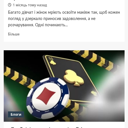
1 місяць тому назад
Багато дівчат і жінок мріють освоїти макіяж так, щоб кожен
погляд у дзеркало приносив задоволення, а не
розчарування. Одні починають...
Докладніше
Більше
про
Курс
макіяжу
чи
самостійне
навчання:
що
обрати?
Блоги