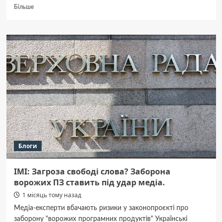
Докладніше
Більше
про
Як
підібрати
підгузки
для
новонароджених:
ключові
критерії
та
практичні
поради
Блоги
ІМІ: Загроза свободі слова? Заборона
ворожих ПЗ ставить під удар медіа.
1 місяць тому назад
Медіа-експерти вбачають ризики у законопроєкті про
заборону "ворожих програмних продуктів" Українські