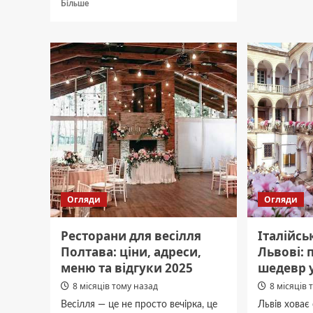
Докладніше
Більше
відста
про
маршр
Полтава
час
Запоріжжя
в
відстань:
дорозі
скільки
їхати,
які
дороги,
всі
способи
поїздки
Огляди
Огляди
Ресторани для весілля
Італійсь
Полтава: ціни, адреси,
Львові:
меню та відгуки 2025
шедевр у
8 місяців тому назад
8 місяців 
Весілля — це не просто вечірка, це
Львів ховає 