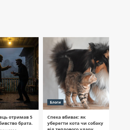
Блоги
ець отримав 5
Спека вбиває: як
бивство брата.
уберегти кота чи собаку
від теплового удару