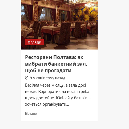
дорозі
як
як
доїхати
доїхат
Огляди
Ресторани Полтава: як
вибрати банкетний зал,
щоб не прогадати
9 місяців тому назад
Весілля через місяць, а зала досі
немає. Корпоратив на носі, і треба
щось достойне. Ювілей у батьків —
хочеться організувати...
Докладніше
Більше
про
Ресторани