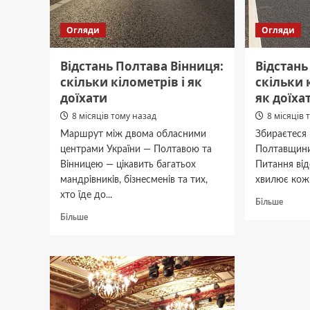
Огляди
Огляди
Відстань Полтава Вінниця:
Відстань
скільки кілометрів і як
скільки к
доїхати
як доїха
8 місяців тому назад
8 місяців 
Маршрут між двома обласними
Збираєтеся 
центрами України — Полтавою та
Полтавщини
Вінницею — цікавить багатьох
Питання від
мандрівників, бізнесменів та тих,
хвилює кожн
хто їде до...
Докла
Більше
про
Докладніше
Більше
Відста
про
Полта
Відстань
Київ:
Полтава
скільк
Вінниця:
км,
скільки
час
кілометрів
у
і