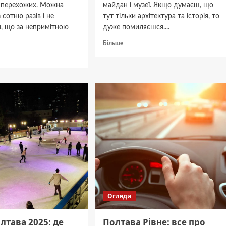
 перехожих. Можна
майдан і музеї. Якщо думаєш, що
 сотню разів і не
тут тільки архітектура та історія, то
я, що за непримітною
дуже помиляєшся....
Докладніше
Більше
про
дніше
Природні
пам’ятки
ський
Полтави:
к
куди
піти,
:
щоб
ваний
відпочити
р
Огляди
лтава 2025: де
Полтава Рівне: все про