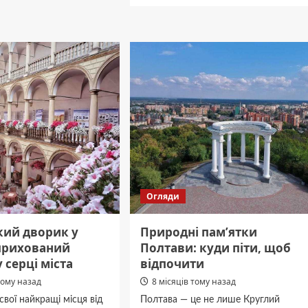
нь:
Полтава
ут,
Житомир
відстань:
скільки
їхати,
які
дороги,
всі
способи
поїздки
Огляди
кий дворик у
Природні пам’ятки
 прихований
Полтави: куди піти, щоб
 серці міста
відпочити
тому назад
8 місяців тому назад
свої найкращі місця від
Полтава — це не лише Круглий