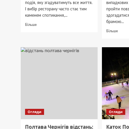
подія, яку згадуватимуть все життя.
випадкових
І вибір ресторану часто стає тим
пройти повз
каменем спотикання,...
здогадатис
брамою...
Докладніше
Більше
про
Докла
Більше
Ресторани
про
для
Італій
весілля
двори
Полтава:
у
ціни,
Львові
адреси,
прихо
меню
шедев
та
у
відгуки
серці
2025
міста
Огляди
Огляди
Полтава Чернігів відстань:
Каток По