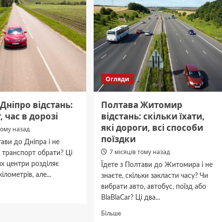
Огляди
Дніпро відстань:
Полтава Житомир
 час в дорозі
відстань: скільки їхати,
які дороги, всі способи
тому назад
поїздки
тави до Дніпра і не
7 місяців тому назад
й транспорт обрати? Ці
х центри розділяє
Їдете з Полтави до Житомира і не
лометрів, але...
знаєте, скільки закласти часу? Чи
вибрати авто, автобус, поїзд або
дніше
BlaBlaCar? Ці два...
ва
Докладніше
Більше
о
про