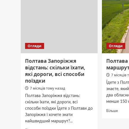
Огляди
Огляди
Полтава Запоріжжя
Полтава 
відстань: скільки їхати,
маршрут,
які дороги, всі способи
7 місяців 
поїздки
Їдете з Пол
7 місяців тому назад
знаєте, яки
два обласни
Полтава Запоріжжя відстань:
менше 150 кі
скільки їхати, які дороги, всі
способи поїздки Їдете з Полтави до
Докла
Більше
Запоріжжя і хочете знати
про
найшвидший маршрут?...
Полта
Дніпр