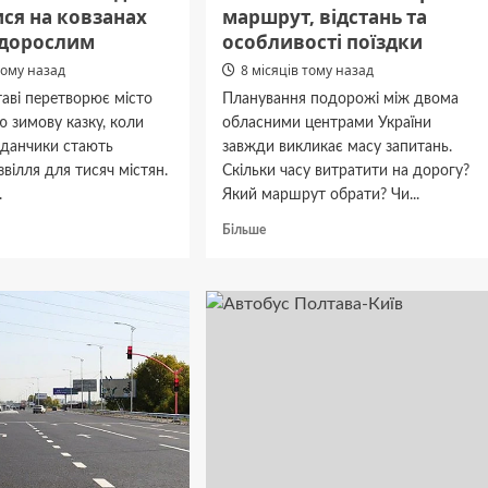
ся на ковзанах
маршрут, відстань та
 дорослим
особливості поїздки
тому назад
8 місяців тому назад
аві перетворює місто
Планування подорожі між двома
 зимову казку, коли
обласними центрами України
йданчики стають
завжди викликає масу запитань.
вілля для тисяч містян.
Скільки часу витратити на дорогу?
.
Який маршрут обрати? Чи...
дніше
Докладніше
Більше
про
Полтава
ва
Рівне:
все
про
тися
маршрут,
відстань
ах
та
особливості
поїздки
лим