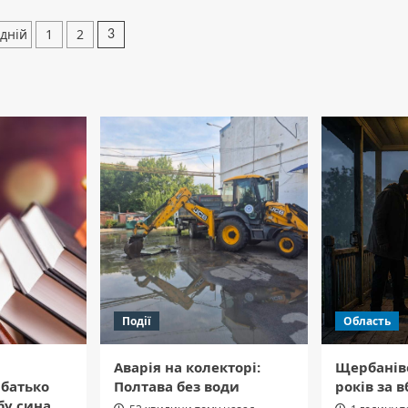
інація
дній
1
2
3
исів
Події
Область
Аварія на колекторі:
Щербанів
 батько
Полтава без води
років за в
бу сина