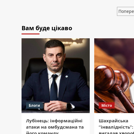
Полтава:
як
Паг
Попере
вибрати
зап
банкетний
зал,
Вам буде цікаво
щоб
не
прогадати
Блоги
Місто
Лубінець: інформаційні
Шахрайська
атаки на омбудсмана та
“інвалідність”:
його команду.
вигадав хворо