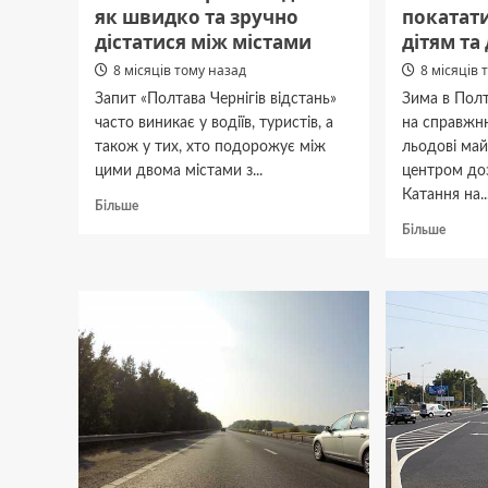
як швидко та зручно
покатати
дістатися між містами
дітям та
8 місяців тому назад
8 місяців 
Запит «Полтава Чернігів відстань»
Зима в Полт
часто виникає у водіїв, туристів, а
на справжню
також у тих, хто подорожує між
льодові ма
цими двома містами з...
центром доз
Катання на..
Докладніше
Більше
про
Докла
Більше
Полтава
про
Чернігів
Каток
відстань:
Полта
як
2025:
швидко
де
та
поката
зручно
на
дістатися
ковзан
між
дітям
містами
та
дорос