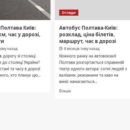
Огляди
 Полтава Київ:
Автобус Полтава-Київ:
м, час у дорозі,
розклад, ціна білетів,
ти
маршрут, час в дорозі
тому назад
8 місяців тому назад
в дорогу зі столиці
Кожного ранку на автовокзалі
 до столиці України?
Полтави розгортається справжній
стані та часу в дорозі
театр одного актора: сотні людей з
ого, хто планує цю...
валізами, рюкзаками та каво на
виніс намагаються...
дніше
Докладніше
Більше
нь
про
ва
Автобус
Полтава-
и
Київ:
розклад,
ціна
білетів,