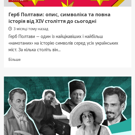
Герб Полтави: опис, символіка та повна
історія від XIV століття до сьогодні
3 місяці тому назад
Герб Полтави — один із найцікавіших і найбільш
«намотаних» на історію символів серед усіх українських
міст. За кілька століть він...
Докладніше
Більше
про
Герб
Полтави:
опис,
символіка
та
повна
історія
від
XIV
століття
до
сьогодні