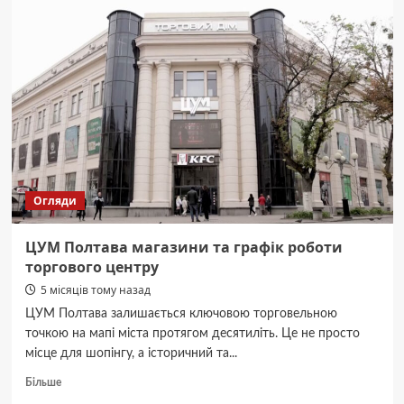
клінічна
лікарня
№1
–
контакти
та
адреса
Огляди
ЦУМ Полтава магазини та графік роботи
торгового центру
5 місяців тому назад
ЦУМ Полтава залишається ключовою торговельною
точкою на мапі міста протягом десятиліть. Це не просто
місце для шопінгу, а історичний та...
Докладніше
Більше
про