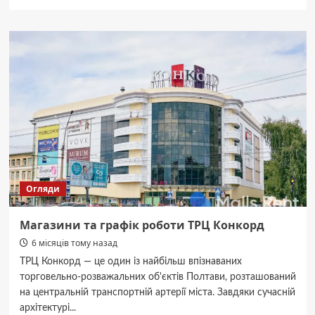
про
Прогноз
чисельності
населення
Полтави
на
2026
рік
Огляди
Магазини та графік роботи ТРЦ Конкорд
6 місяців тому назад
ТРЦ Конкорд — це один із найбільш впізнаваних
торговельно-розважальних об'єктів Полтави, розташований
на центральній транспортній артерії міста. Завдяки сучасній
архітектурі...