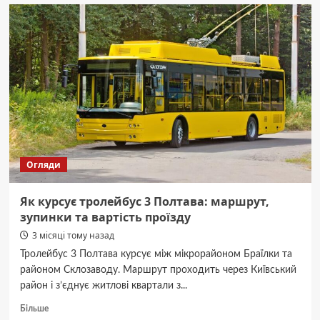
курсує
автобус
32
Полтава:
зупинки,
розклад
руху
та
ціна
Огляди
Як курсує тролейбус 3 Полтава: маршрут,
зупинки та вартість проїзду
3 місяці тому назад
Тролейбус 3 Полтава курсує між мікрорайоном Браїлки та
районом Склозаводу. Маршрут проходить через Київський
район і з’єднує житлові квартали з...
Докладніше
Більше