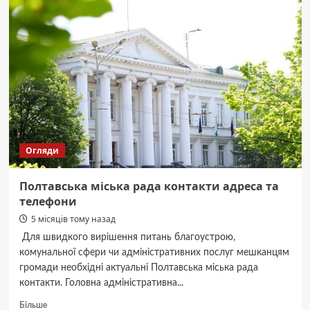
графік
роботи
ТРЦ
Екватор
у
Полтаві
Огляди
Полтавська міська рада контакти адреса та
телефони
5 місяців тому назад
Для швидкого вирішення питань благоустрою,
комунальної сфери чи адміністративних послуг мешканцям
громади необхідні актуальні Полтавська міська рада
контакти. Головна адміністративна...
Докладніше
Більше