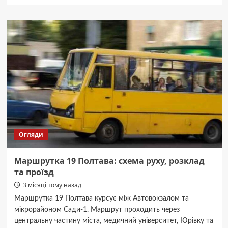
про
Як
курсує
тролейбус
3
Полтава:
маршрут,
зупинки
та
вартість
проїзду
Огляди
Маршрутка 19 Полтава: схема руху, розклад
та проїзд
3 місяці тому назад
Маршрутка 19 Полтава курсує між Автовокзалом та
мікрорайоном Сади-1. Маршрут проходить через
центральну частину міста, медичний університет, Юрівку та