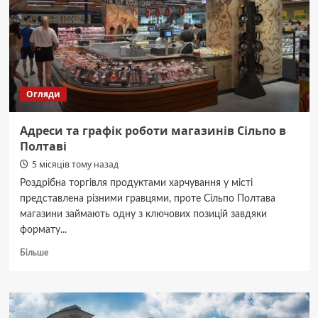
відгуки
Огляди
Адреси та графік роботи магазинів Сільпо в
Полтаві
5 місяців тому назад
Роздрібна торгівля продуктами харчування у місті
представлена різними гравцями, проте Сільпо Полтава
магазини займають одну з ключових позицій завдяки
формату...
Докладніше
Більше
про
Адреси
та
графік