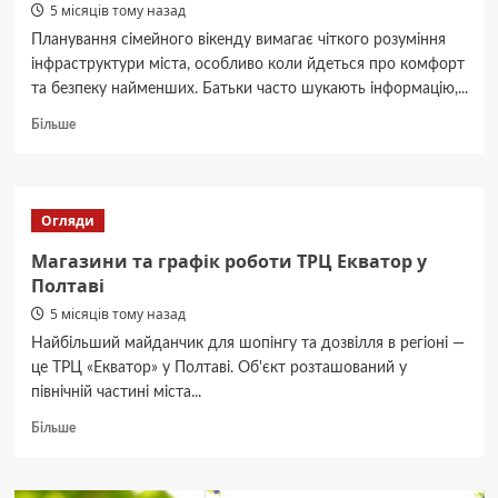
5 місяців тому назад
Планування сімейного вікенду вимагає чіткого розуміння
інфраструктури міста, особливо коли йдеться про комфорт
та безпеку найменших. Батьки часто шукають інформацію,...
Докладніше
Більше
про
Куди
сходити
в
Огляди
Полтаві
з
Магазини та графік роботи ТРЦ Екватор у
дітьми
Полтаві
на
5 місяців тому назад
вихідних
Найбільший майданчик для шопінгу та дозвілля в регіоні —
це ТРЦ «Екватор» у Полтаві. Об'єкт розташований у
північній частині міста...
Докладніше
Більше
про
Магазини
та