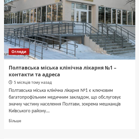
усіх
торгових
центрів
міста
Огляди
Полтавська міська клінічна лікарня №1 –
контакти та адреса
5 місяців тому назад
Полтавська міська клінічна лікарня №1 є ключовим
багатопрофільним медичним закладом, що обслуговує
значну частину населення Полтави, зокрема мешканців
Київського району....
Докладніше
Більше
про
Полтавська
міська