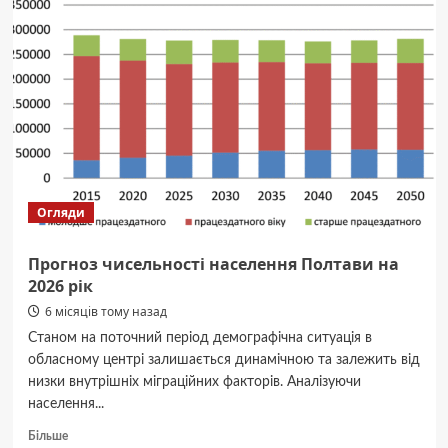
розклад
сеансів
кінотеатру
Екватор
Огляди
Прогноз чисельності населення Полтави на
2026 рік
6 місяців тому назад
Станом на поточний період демографічна ситуація в
обласному центрі залишається динамічною та залежить від
низки внутрішніх міграційних факторів. Аналізуючи
населення...
Докладніше
Більше