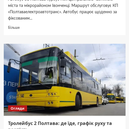
міста та мікрорайоном Івонченці. Маршрут обслуговує КП
«Полтаваелектроавтотранс». Автобус працює щоденно за
фіксованим...
Докладніше
Більше
про
Як
курсує
автобус
31
Полтава:
повний
маршрут,
час
руху
та
ціни
Огляди
Тролейбус 2 Полтава: де їде, графік руху та