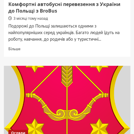
Комфортні автобусні перевезення з України
до Польщі з BroBus
3 місяці тому назад
Подорожі до Польщі залишаються одними з
найпопулярніших серед українців. Багато людей їдуть на
роботу, навчання, до родичів або у туристичні...
Докладніше
Більше
про
Комфортні
автобусні
перевезення
з
України
до
Польщі
з
BroBus
Огляди