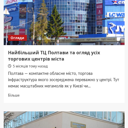
та
асортимент
Огляди
Найбільший ТЦ Полтави та огляд усіх
торгових центрів міста
5 місяців тому назад
Полтава — компактне обласне місто, торгова
інфраструктура якого зосереджена переважно у центрі. Тут
немає масштабних мегамолів як у Києві чи...
Докладніше
Більше
про
Найбільший
ТЦ
Полтави
та
огляд