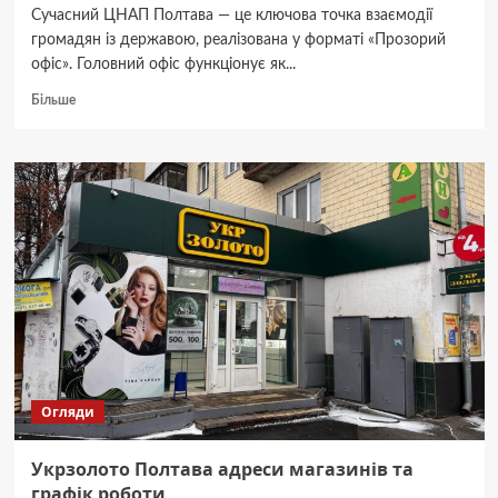
Сучасний ЦНАП Полтава — це ключова точка взаємодії
громадян із державою, реалізована у форматі «Прозорий
офіс». Головний офіс функціонує як...
Докладніше
Більше
про
ЦНАП
Полтава
графік
роботи
адреса
та
контакти
Огляди
Укрзолото Полтава адреси магазинів та
графік роботи