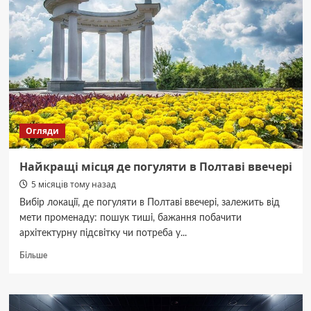
роботи
магазинів
Сільпо
в
Полтаві
Огляди
Найкращі місця де погуляти в Полтаві ввечері
5 місяців тому назад
Вибір локації, де погуляти в Полтаві ввечері, залежить від
мети променаду: пошук тиші, бажання побачити
архітектурну підсвітку чи потреба у...
Докладніше
Більше
про
Найкращі
місця
де