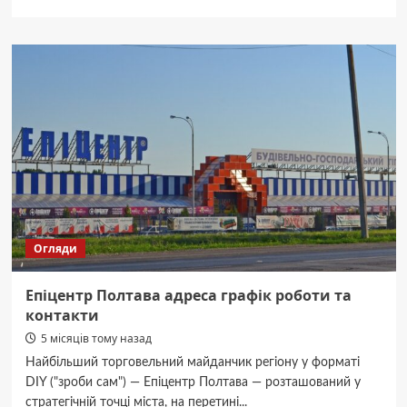
про
Полтавська
міська
рада
контакти
адреса
та
телефони
Огляди
Епіцентр Полтава адреса графік роботи та
контакти
5 місяців тому назад
Найбільший торговельний майданчик регіону у форматі
DIY ("зроби сам") — Епіцентр Полтава — розташований у
стратегічній точці міста, на перетині...