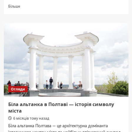
Докладніше
Більше
про
Магазини
та
графік
роботи
ТРЦ
Конкорд
Огляди
Біла альтанка в Полтаві — історія символу
міста
6 місяців тому назад
Біла альтанка Полтава — це архітектурна домінанта