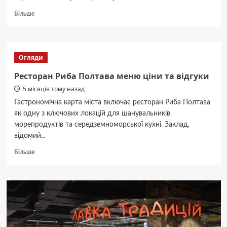
Докладніше
Більше
про
Епіцентр
Полтава
адреса
Огляди
графік
роботи
Ресторан Риба Полтава меню ціни та відгуки
та
5 місяців тому назад
контакти
Гастрономічна карта міста включає ресторан Риба Полтава
як одну з ключових локацій для шанувальників
морепродуктів та середземноморської кухні. Заклад,
відомий...
Докладніше
Більше
про
Ресторан
Риба
Полтава
меню
ціни
та