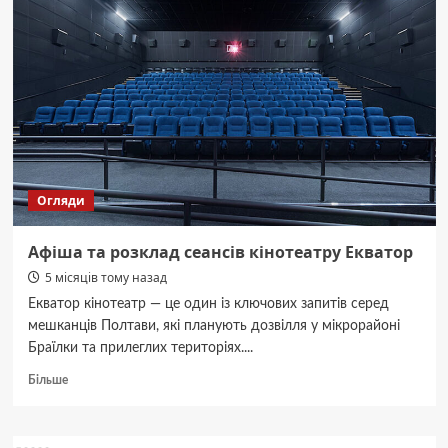
погуляти
в
Полтаві
ввечері
Огляди
Афіша та розклад сеансів кінотеатру Екватор
5 місяців тому назад
Екватор кінотеатр — це один із ключових запитів серед
мешканців Полтави, які планують дозвілля у мікрорайоні
Браїлки та прилеглих територіях....
Докладніше
Більше
про
Афіша
та