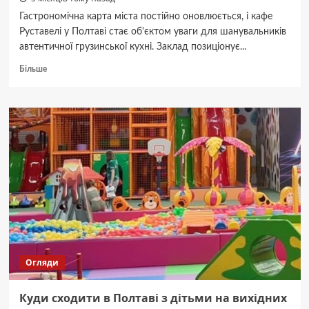
Гастрономічна карта міста постійно оновлюється, і кафе
Руставелі у Полтаві стає об'єктом уваги для шанувальників
автентичної грузинської кухні. Заклад позиціонує...
Докладніше
Більше
про
Кафе
Руставелі
у
Полтаві
–
адреса,
меню
та
відгуки
Огляди
Куди сходити в Полтаві з дітьми на вихідних