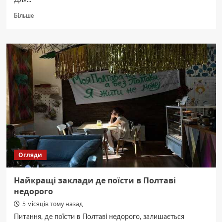
Для...
Докладніше
Більше
про
Головне
управління
ДПС
у
Полтавській
області
Огляди
Найкращі заклади де поїсти в Полтаві
недорого
5 місяців тому назад
Питання, де поїсти в Полтаві недорого, залишається