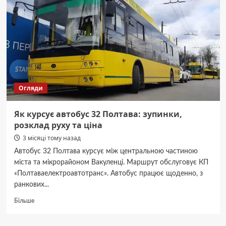
Огляди
Як курсує автобус 32 Полтава: зупинки,
розклад руху та ціна
3 місяці тому назад
Автобус 32 Полтава курсує між центральною частиною
міста та мікрорайоном Вакуленці. Маршрут обслуговує КП
«Полтаваелектроавтотранс». Автобус працює щоденно, з
ранкових...
Докладніше
Більше
про
Як