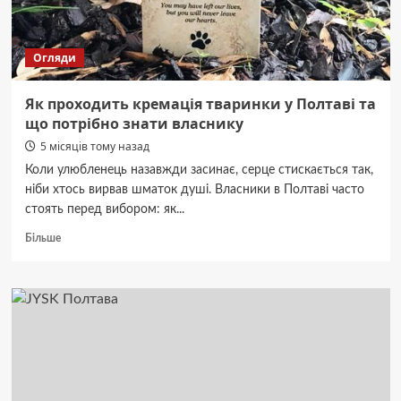
Огляди
Як проходить кремація тваринки у Полтаві та
що потрібно знати власнику
5 місяців тому назад
Коли улюбленець назавжди засинає, серце стискається так,
ніби хтось вирвав шматок душі. Власники в Полтаві часто
стоять перед вибором: як...
Докладніше
Більше
про
Як
проходить
кремація
тваринки
у
Полтаві
та
що