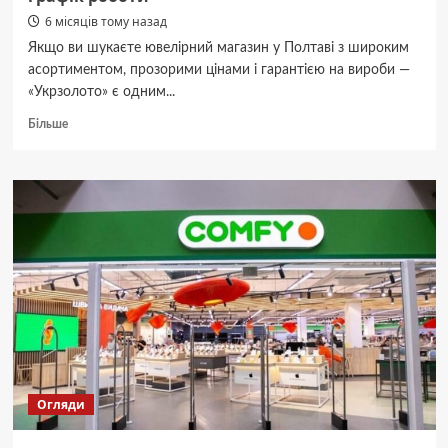
6 місяців тому назад
Якщо ви шукаєте ювелірний магазин у Полтаві з широким
асортиментом, прозорими цінами і гарантією на вироби —
«Укрзолото» є одним...
Докладніше
Більше
про
Укрзолото
Полтава
адреси
магазинів
та
графік
роботи
Огляди