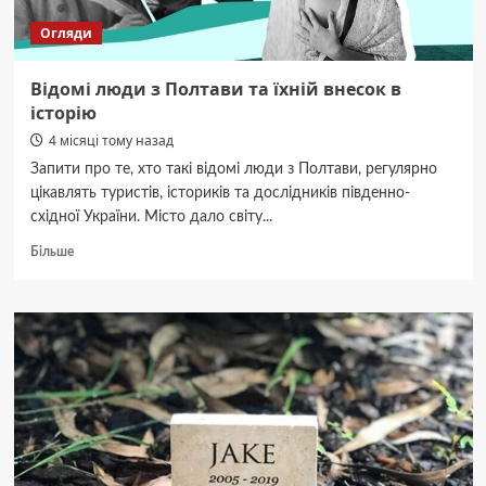
Огляди
Відомі люди з Полтави та їхній внесок в
історію
4 місяці тому назад
Запити про те, хто такі відомі люди з Полтави, регулярно
цікавлять туристів, істориків та дослідників південно-
східної України. Місто дало світу...
Докладніше
Більше
про
Відомі
люди
з
Полтави
та
їхній
внесок
в
історію