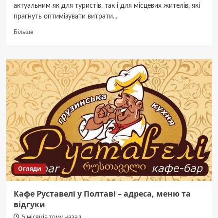
актуальним як для туристів, так і для місцевих жителів, які
прагнуть оптимізувати витрати...
Докладніше
Більше
про
Найкращі
заклади
де
поїсти
в
Полтаві
недорого
Огляди
Кафе Руставелі у Полтаві – адреса, меню та
відгуки
5 місяців тому назад