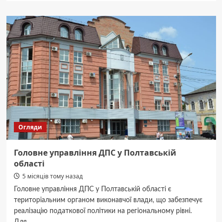
ЦУМ
Полтава
магазини
та
графік
роботи
торгового
центру
Огляди
Головне управління ДПС у Полтавській
області
5 місяців тому назад
Головне управління ДПС у Полтавській області є
територіальним органом виконавчої влади, що забезпечує
реалізацію податкової політики на регіональному рівні.