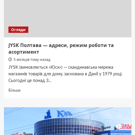
потрібно
знати
власнику
Огляди
JYSK Полтава — адреси, режим роботи та
асортимент
5 місяців тому назад
JYSK (вимовляється «Юск») — скандинавська мережа
магазинів товарів для дому, заснована в Данії у 1979 році.
Сьогодні це понад 3...
Докладніше
Більше
про
JYSK
Полтава
—
адреси,
режим
роботи