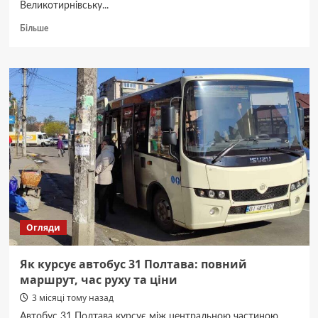
Великотирнівську...
Докладніше
Більше
про
Маршрутка
19
Полтава:
схема
руху,
розклад
та
проїзд
Огляди
Як курсує автобус 31 Полтава: повний
маршрут, час руху та ціни
3 місяці тому назад
Автобус 31 Полтава курсує між центральною частиною