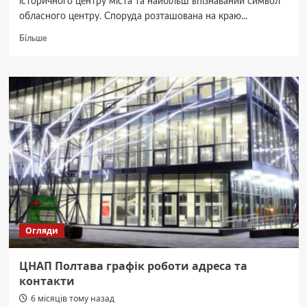
історичного центру міста та найбільш впізнаваний символ
обласного центру. Споруда розташована на краю...
Докладніше
Більше
про
Біла
альтанка
в
Полтаві
—
історія
символу
міста
Огляди
ЦНАП Полтава графік роботи адреса та
контакти
6 місяців тому назад