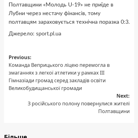
Полтавщини «Молодь U-19» не приїде в
Лубни через нестачу фінансів, тому
полтавцям зараховується технічна поразка 0:3.
Джерело:
sport.pl.ua
Post
Previous:
Команда Веприцького ліцею перемогла в
navigation
змаганнях з легкої атлетики у рамках ІІІ
Гімназіади громад серед закладів освіти
Великобудищанської громади
Next:
З російського полону повернулися жителі
Полтавщини
Більше