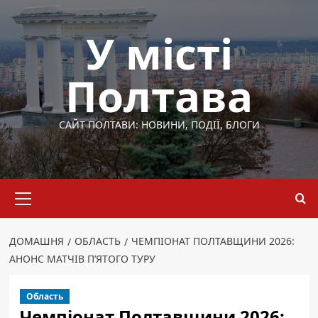
Перейти
до
У місті
вмісту
Полтава
САЙТ ПОЛТАВИ: НОВИНИ, ПОДІЇ, БЛОГИ
Основне
меню
ДОМАШНЯ
ОБЛАСТЬ
ЧЕМПІОНАТ ПОЛТАВЩИНИ 2026:
АНОНС МАТЧІВ П’ЯТОГО ТУРУ
Область
Чемпіонат Полтавщини 2026: