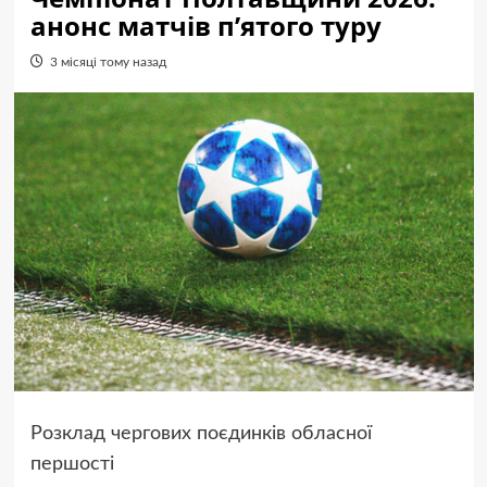
анонс матчів п’ятого туру
3 місяці тому назад
Розклад чергових поєдинків обласної
першості