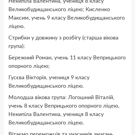
Некипіла Валентина, учениця 8 класу
Великобудищанського ліцею; Кисленко
Максим, учень 9 класу Великобудищанського
ліцею.
Стрибки у довжину з розбігу (старша вікова
група):
Бережний Роман, учень 11 класу Веприцького
опорного ліцею;
Гусєва Вікторія, учениця 9 класу
Великобудищанського ліцею.
Молодша вікова група: Логошний Віталій,
учень 8 класу Веприцького опорного ліцею,
Некипіла Валентина, учениця 8 класу
Великобудищанського ліцею.
Вітаємо переможців та учасників змагань,