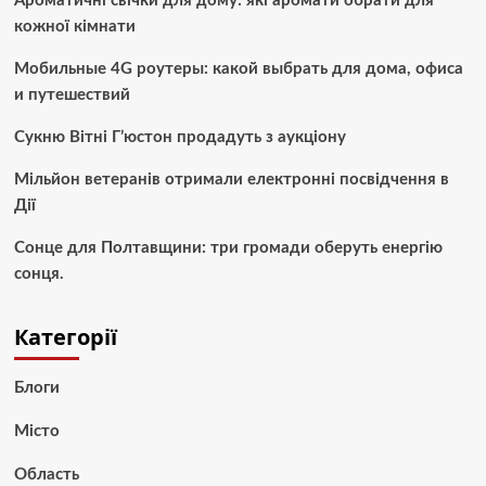
Ароматичні свічки для дому: які аромати обрати для
кожної кімнати
Мобильные 4G роутеры: какой выбрать для дома, офиса
и путешествий
Сукню Вітні Г’юстон продадуть з аукціону
Мільйон ветеранів отримали електронні посвідчення в
Дії
Сонце для Полтавщини: три громади оберуть енергію
сонця.
Категорії
Блоги
Місто
Область