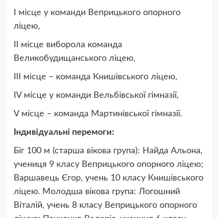
І місце у команди Веприцького опорного
ліцею,
ІІ місце виборола команда
Великобудищанського ліцею,
ІІІ місце – команда Книшівського ліцею,
IV місце у команди Вельбівської гімназії,
V місце – команда Мартинівської гімназії.
Індивідуальні перемоги:
Біг 100 м (старша вікова група): Найда Альона,
учениця 9 класу Веприцького опорного ліцею;
Варшавець Єгор, учень 10 класу Книшівського
ліцею. Молодша вікова група: Логошний
Віталій, учень 8 класу Веприцького опорного