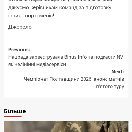
дякуємо керівникам команд за підготовку
юних спортсменів!
Джерело
Post
Previous:
Нацрада зареєструвала Bihus Info та подкасти NV
navigation
як нелінійні медіасервіси
Next:
Чемпіонат Полтавщини 2026: анонс матчів
п’ятого туру
Більше