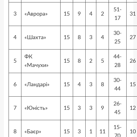
51-
3
«Аврора»
15
9
4
2
31
17
30-
4
«Шахта»
15
8
3
4
27
25
ФК
44-
5
15
8
2
5
26
«Мачухи»
28
30-
6
«Ландарі»
15
4
3
8
15
44
26-
7
«Юність»
15
3
3
9
12
45
15-
8
«Баєр»
15
3
1
11
10
70