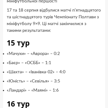
мініфутбольної першості
17 та 18 серпня відбулися матчі п’ятнадцятого
та шістнадцятого турів Чемпіонату Полтави з
мініфутболу 9×9. Ці матчі закінчилися з
такими результатами:
15 тур
«Мачухи» – «Аврора» – 0:2
«Баєр» – «ОСББ» – 1:1
«Шахта» – «Іванівка-02» – 4:0
«Юність» – «Севілья» – 3:5
«Ландарі» – «Маямі» – 1:6
16 тур