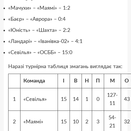
«Мачухи» – «Маямі» – 1:2
«Баєр» – «Аврора» – 0:4
«Юність» – «Шахта» – 2:2
«Ландарі» – «Іванівка-02» – 4:1
«Севілья» – «ОСББ» – 15:0
Наразі турнірна таблиця змагань виглядає так:
Команда
І
В
Н
П
М
О
127-
1
«Севілья»
15
14
1
0
43
11
54-
2
«Маямі»
15
10
2
3
32
21