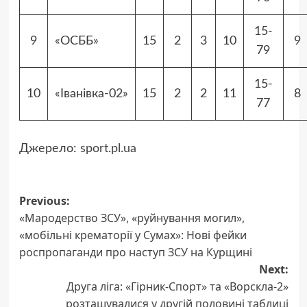
15-
9
«ОСББ»
15
2
3
10
9
79
15-
10
«Іванівка-02»
15
2
2
11
8
77
Джерело:
sport.pl.ua
Post
Previous:
«Мародерство ЗСУ», «руйнування могил»,
navigation
«мобільні крематорії у Сумах»: Нові фейки
роспропаганди про наступ ЗСУ на Курщині
Next:
Друга ліга: «Гірник-Спорт» та «Ворскла-2»
розташувалися у другій половині таблиці