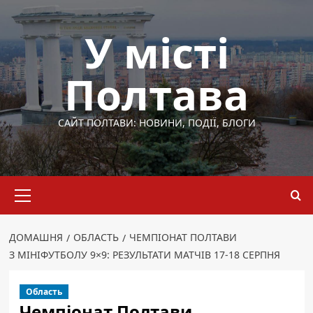
Перейти
до
У місті
вмісту
Полтава
САЙТ ПОЛТАВИ: НОВИНИ, ПОДІЇ, БЛОГИ
Основне
меню
ДОМАШНЯ
ОБЛАСТЬ
ЧЕМПІОНАТ ПОЛТАВИ
З МІНІФУТБОЛУ 9×9: РЕЗУЛЬТАТИ МАТЧІВ 17-18 СЕРПНЯ
Область
Чемпіонат Полтави