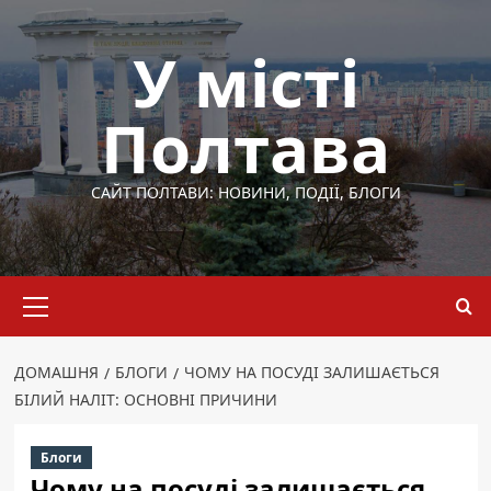
Перейти
до
У місті
вмісту
Полтава
САЙТ ПОЛТАВИ: НОВИНИ, ПОДІЇ, БЛОГИ
Основне
меню
ДОМАШНЯ
БЛОГИ
ЧОМУ НА ПОСУДІ ЗАЛИШАЄТЬСЯ
БІЛИЙ НАЛІТ: ОСНОВНІ ПРИЧИНИ
Блоги
Чому на посуді залишається