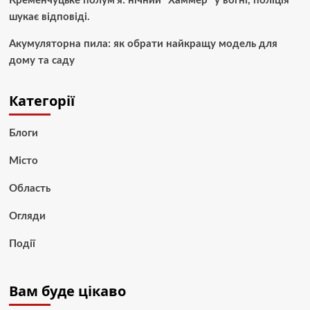
Кременчуцьке полум’я: нічний “Хаммер” у вогні, поліція
шукає відповіді.
Акумуляторна пила: як обрати найкращу модель для
дому та саду
Категорії
Блоги
Місто
Область
Огляди
Події
Вам буде цікаво