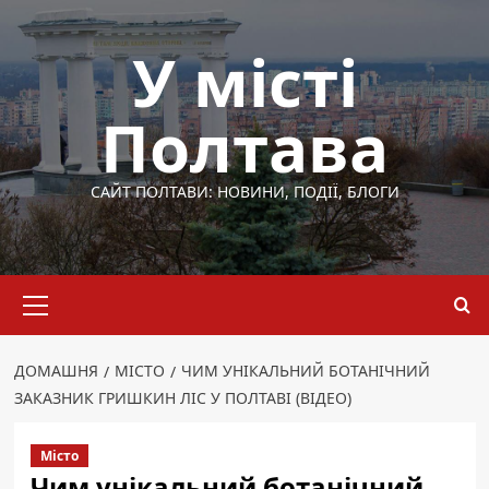
Перейти
до
У місті
вмісту
Полтава
САЙТ ПОЛТАВИ: НОВИНИ, ПОДІЇ, БЛОГИ
Основне
меню
ДОМАШНЯ
МІСТО
ЧИМ УНІКАЛЬНИЙ БОТАНІЧНИЙ
ЗАКАЗНИК ГРИШКИН ЛІС У ПОЛТАВІ (ВІДЕО)
Місто
Чим унікальний ботанічний