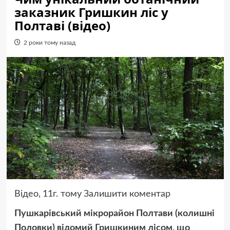
заказник Гришкин ліс у
Полтаві (відео)
2 роки тому назад
Відео,
11г. тому
Залишити коментар
Пушкарівський мікрорайон Полтави (колишні
Половки) відомий Гришкиним лісом, що