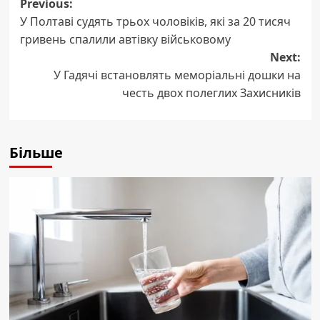
Post
Previous:
У Полтаві судять трьох чоловіків, які за 20 тисяч
navigation
гривень спалили автівку військовому
Next:
У Гадячі встановлять меморіальні дошки на
честь двох полеглих Захисників
Більше