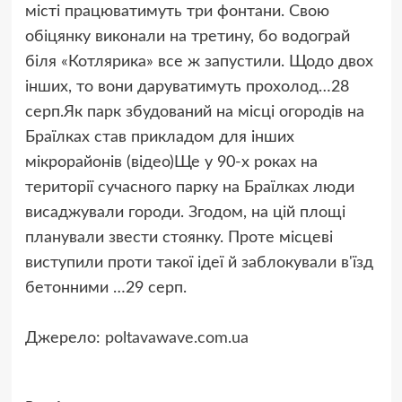
місті працюватимуть три фонтани. Свою
обіцянку виконали на третину, бо водограй
біля «Котлярика» все ж запустили. Щодо двох
інших, то вони даруватимуть прохолод…
28
серп.
Як парк збудований на місці огородів на
Браїлках став прикладом для інших
мікрорайонів (відео)Ще у 90-х роках на
території сучасного парку на Браїлках люди
висаджували городи. Згодом, на цій площі
планували звести стоянку. Проте місцеві
виступили проти такої ідеї й заблокували в'їзд
бетонними …
29 серп.
Джерело:
poltavawave.com.ua