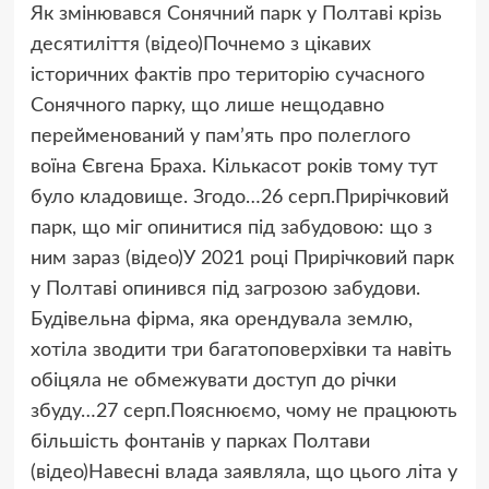
Як змінювався Сонячний парк у Полтаві крізь
десятиліття (відео)Почнемо з цікавих
історичних фактів про територію сучасного
Сонячного парку, що лише нещодавно
перейменований у памʼять про полеглого
воїна Євгена Браха. Кількасот років тому тут
було кладовище. Згодо…
26 серп.
Прирічковий
парк, що міг опинитися під забудовою: що з
ним зараз (відео)У 2021 році Прирічковий парк
у Полтаві опинився під загрозою забудови.
Будівельна фірма, яка орендувала землю,
хотіла зводити три багатоповерхівки та навіть
обіцяла не обмежувати доступ до річки
збуду…
27 серп.
Пояснюємо, чому не працюють
більшість фонтанів у парках Полтави
(відео)Навесні влада заявляла, що цього літа у