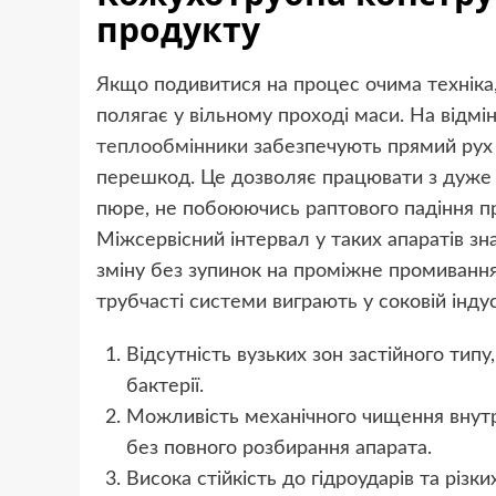
продукту
Якщо подивитися на процес очима техніка,
полягає у вільному проході маси. На відмі
теплообмінники
забезпечують прямий рух 
перешкод. Це дозволяє працювати з дуже
пюре, не побоюючись раптового падіння пр
Міжсервісний інтервал у таких апаратів з
зміну без зупинок на проміжне промивання
трубчасті системи виграють у соковій індус
Відсутність вузьких зон застійного тип
бактерії.
Можливість механічного чищення внутр
без повного розбирання апарата.
Висока стійкість до гідроударів та різк