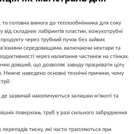
 то головна вимога до теплообмінника для соку
ну від складних лабіринтів пластин,
кожухотрубні
продукту через трубний пучок без зайвих
 в’язкими середовищами, включаючи нектари та
одуктивності через налипання частинок на стінках.
начно довший, що дозволяє заводу працювати цілу
. Нижче наведено основні технічні причини, чому
трії:
у, де зазвичай накопичуються залишки м’якоті та
ішніх поверхонь труб у разі сильного забруднення
их перепадів тиску, які часто трапляються при