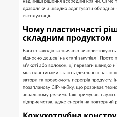
надійніші рішення всередині країни. Саме 
дозволяючи швидко адаптувати обладнання 
експлуатації.
Чому пластинчасті рі
складним продуктом
Багато заводів за звичкою використовують 
відносно дешеві на етапі закупівлі. Проте
м’якоті або волокон, ці переваги швидко 
між пластинами стають ідеальною пасткою
затори та провокують перегрів продукту. 
позапланову CIP-мийку, що розриває техн
авральному режимі. Такі примусові паузи 
підприємства, адже енергія на повторний 
Кожухотрубна конструк