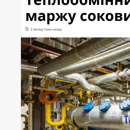
маржу сокови
2 місяці тому назад