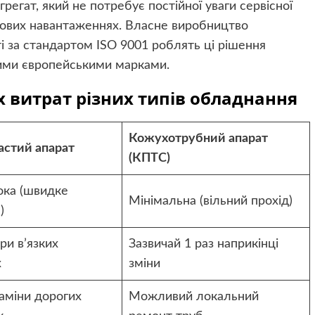
регат, який не потребує постійної уваги сервісної
ікових навантаженнях. Власне виробництво
і за стандартом ISO 9001 роблять ці рішення
мими європейськими марками.
 витрат різних типів обладнання
Кожухотрубний апарат
астий апарат
(КПТС)
ока (швидке
Мінімальна (вільний прохід)
)
ри в’язких
Зазвичай 1 раз наприкінці
х
зміни
аміни дорогих
Можливий локальний