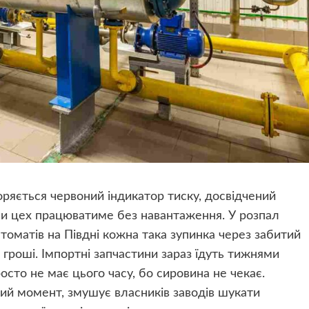
горяється червоний індикатор тиску, досвідчений
ни цех працюватиме без навантаження. У розпал
томатів на Півдні кожна така зупинка через забитий
гроші. Імпортні запчастини зараз їдуть тижнями
осто не має цього часу, бо сировина не чекає.
ний момент, змушує власників заводів шукати