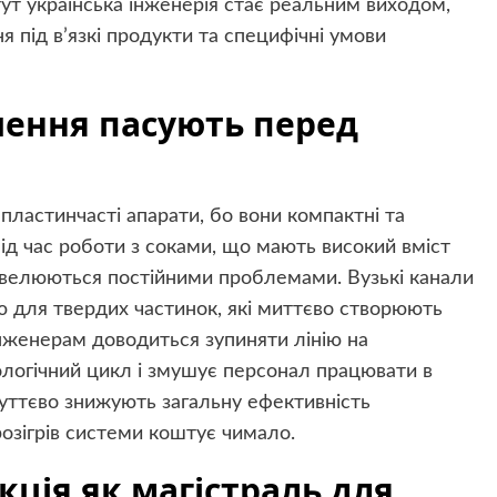
тут українська інженерія стає реальним виходом,
під в’язкі продукти та специфічні умови
шення пасують перед
пластинчасті апарати, бо вони компактні та
 під час роботи з соками, що мають високий вміст
нівелюються постійними проблемами. Вузькі канали
 для твердих частинок, які миттєво створюють
Інженерам доводиться зупиняти лінію на
ологічний цикл і змушує персонал працювати в
суттєво знижують загальну ефективність
розігрів системи коштує чимало.
ція як магістраль для