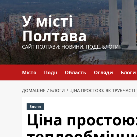
Перейти
до
У місті
вмісту
Полтава
САЙТ ПОЛТАВИ: НОВИНИ, ПОДІЇ, БЛОГИ
Місто
Події
Область
Огляди
Блоги
ДОМАШНЯ
БЛОГИ
ЦІНА ПРОСТОЮ: ЯК ТРУБЧАСТ
Блоги
Ціна простою:
теплообмінн