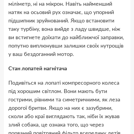
міліметр, ні на мікрон. Навіть найменший
натяк на осьовий рух означає, що упорний
підшипник зруйнований. Якщо встановити
таку турбіну, вона вийде з ладу швидше, ніж
ви встигнете доїхати до найближчої заправки,
попутно виплюнувши залишки своїх нутрощів
у ваш бездоганний мотор.
Стан лопатей нагнітача
Подивіться на лопаті компресорного колеса
під хорошим світлом. Вони мають бути
гострими, рівними та симетричними, як леза
дорогої бритви. Якщо на них є зазубрини,
сколи або краї виглядають так, ніби їх жував
злий собака, це ознака того, що через
порваний повітряний фільтр всередину летів