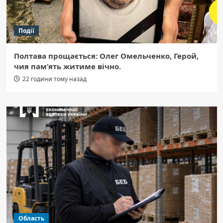
Події
Полтава прощається: Олег Омельченко, Герой,
чия пам’ять житиме вічно.
22 години тому назад
Область