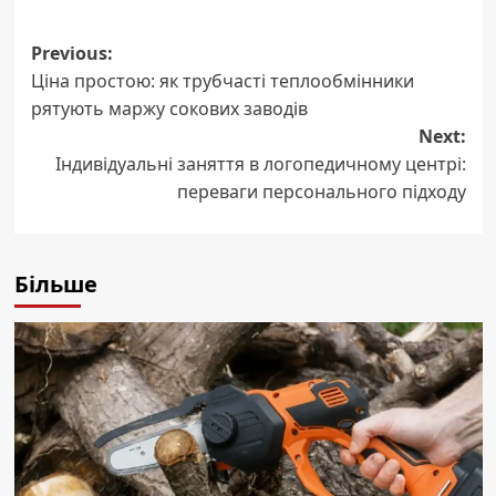
Post
Previous:
Ціна простою: як трубчасті теплообмінники
navigation
рятують маржу сокових заводів
Next:
Індивідуальні заняття в логопедичному центрі:
переваги персонального підходу
Більше