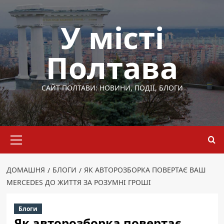
Перейти
до
У місті
вмісту
Полтава
САЙТ ПОЛТАВИ: НОВИНИ, ПОДІЇ, БЛОГИ
Основне
меню
ДОМАШНЯ
БЛОГИ
ЯК АВТОРОЗБОРКА ПОВЕРТАЄ ВАШ
MERCEDES ДО ЖИТТЯ ЗА РОЗУМНІ ГРОШІ
Блоги
Як авторозборка повертає