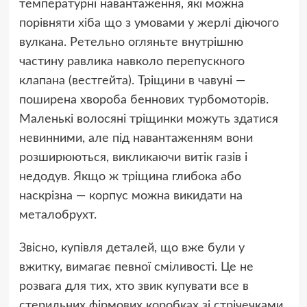
температурні навантаження, які можна
порівняти хіба що з умовами у жерлі діючого
вулкана. Ретельно огляньте внутрішню
частину равлика навколо перепускного
клапана (вестгейта). Тріщини в чавуні —
поширена хвороба беннових турбомоторів.
Маленькі волосяні тріщинки можуть здатися
невинними, але під навантаженням вони
розширюються, викликаючи витік газів і
недодув. Якщо ж тріщина глибока або
наскрізна — корпус можна викидати на
металобрухт.
Звісно, купівля деталей, що вже були у
вжитку, вимагає певної сміливості. Це не
розвага для тих, хто звик купувати все в
стерильних фірмових коробках зі стрічечками.