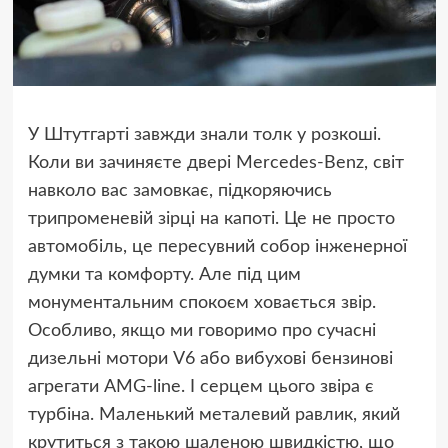
У Штутгарті завжди знали толк у розкоші.
Коли ви зачиняєте двері Mercedes-Benz, світ
навколо вас замовкає, підкоряючись
трипроменевій зірці на капоті. Це не просто
автомобіль, це пересувний собор інженерної
думки та комфорту. Але під цим
монументальним спокоєм ховається звір.
Особливо, якщо ми говоримо про сучасні
дизельні мотори V6 або вибухові бензинові
агрегати AMG-line. І серцем цього звіра є
турбіна. Маленький металевий равлик, який
крутиться з такою шаленою швидкістю, що