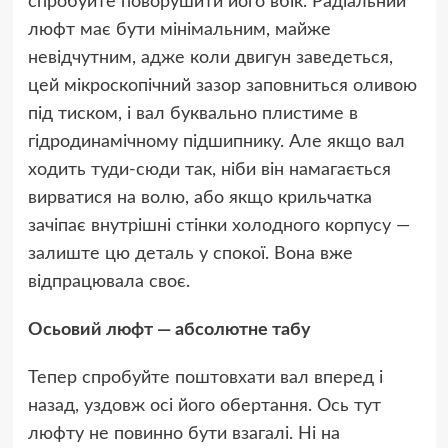
спробуйте поворушити його вбік. Радіальний
люфт має бути мінімальним, майже
невідчутним, адже коли двигун заведеться,
цей мікроскопічний зазор заповниться оливою
під тиском, і вал буквально плистиме в
гідродинамічному підшипнику. Але якщо вал
ходить туди-сюди так, ніби він намагається
вирватися на волю, або якщо крильчатка
зачіпає внутрішні стінки холодного корпусу —
залиште цю деталь у спокої. Вона вже
відпрацювала своє.
Осьовий люфт — абсолютне табу
Тепер спробуйте поштовхати вал вперед і
назад, уздовж осі його обертання. Ось тут
люфту не повинно бути взагалі. Ні на