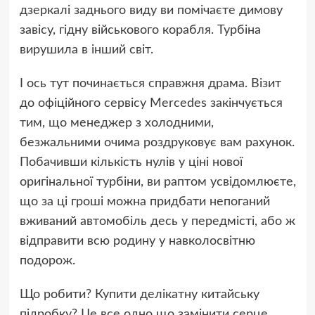
дзеркалі заднього виду ви помічаєте димову
завісу, гідну військового корабля. Турбіна
вирушила в інший світ.
І ось тут починається справжня драма. Візит
до офіційного сервісу Mercedes закінчується
тим, що менеджер з холодними,
безжальними очима роздруковує вам рахунок.
Побачивши кількість нулів у ціні нової
оригінальної турбіни, ви раптом усвідомлюєте,
що за ці гроші можна придбати непоганий
вживаний автомобіль десь у передмісті, або ж
відправити всю родину у навколосвітню
подорож.
Що робити? Купити делікатну китайську
підробку? Це все одно що замінити серце