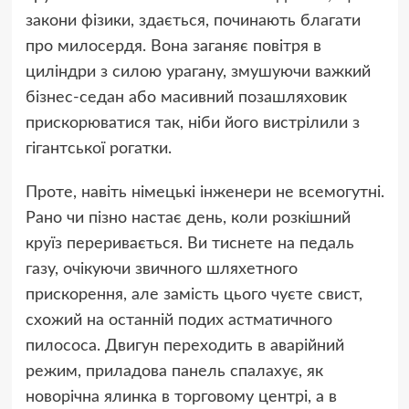
закони фізики, здається, починають благати
про милосердя. Вона заганяє повітря в
циліндри з силою урагану, змушуючи важкий
бізнес-седан або масивний позашляховик
прискорюватися так, ніби його вистрілили з
гігантської рогатки.
Проте, навіть німецькі інженери не всемогутні.
Рано чи пізно настає день, коли розкішний
круїз переривається. Ви тиснете на педаль
газу, очікуючи звичного шляхетного
прискорення, але замість цього чуєте свист,
схожий на останній подих астматичного
пилососа. Двигун переходить в аварійний
режим, приладова панель спалахує, як
новорічна ялинка в торговому центрі, а в