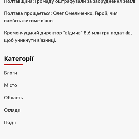
Полтавщина: Громаду оштрафували за забруднення землі
Полтава прощається: Олег Омельченко, Герой, чия
пам’ять житиме вічно.
Кременчуцький директор “відмив” 8,6 млн грн податків,
щоб уникнути в’язниці.
Категорії
Блоги
Місто
Область
Огляди
Події