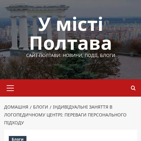
Перейти
до
У місті
вмісту
Полтава
САЙТ ПОЛТАВИ: НОВИНИ, ПОДІЇ, БЛОГИ
Основне
меню
ДОМАШНЯ
БЛОГИ
ІНДИВІДУАЛЬНІ ЗАНЯТТЯ В
ЛОГОПЕДИЧНОМУ ЦЕНТРІ: ПЕРЕВАГИ ПЕРСОНАЛЬНОГО
ПІДХОДУ
Блоги