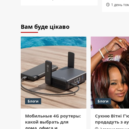
1 день то
Вам буде цікаво
Блоги
Блоги
Мобильные 4G роутеры:
Сукню Вітні Г’
какой выбрать для
продадуть з а
дома, офиса и