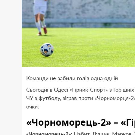
Команди не забили голів одна одній
Сьогодні в Одесі «Гірник-Спорт» з Горішніх
ЧУ з футболу, зіграв проти «Чорноморця-2»
очки.
«Чорноморець-2» – «Гі
«Чорноморець-2»:
Набит, Лущик, Марков, 