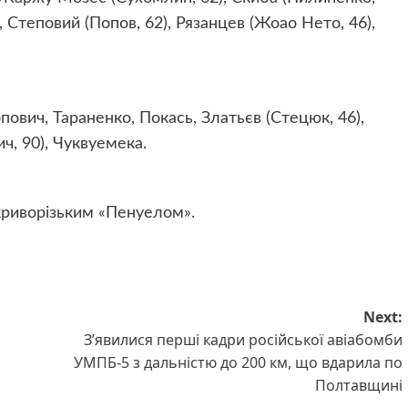
в, Степовий (Попов, 62), Рязанцев (Жоао Нето, 46),
пович, Тараненко, Покась, Златьєв (Стецюк, 46),
ч, 90), Чуквуемека.
 криворізьким «Пенуелом».
Next:
З’явилися перші кадри російської авіабомби
УМПБ-5 з дальністю до 200 км, що вдарила по
Полтавщині