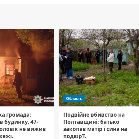
Область
а громада:
Подвійне вбивство на
 в будинку, 47-
Полтавщині: батько
чоловік не вижив
закопав матір і сина на
жежі.
подвір’ї.