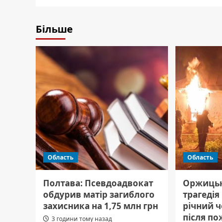
Більше
Область
Область
Полтава: Псевдоадвокат
Оржицьк
обдурив матір загиблого
трагедія
захисника на 1,75 млн грн
річний 
після по
3 години тому назад