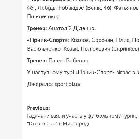
46), Лебідь, Робакідзе (Вєнік, 46), Фатьяно
Пшеничнюк.
Тренер:
Анатолій Діденко.
«Гірник-Спорт»:
Козлов, Сорочан, Плис, По
Васильченко, Козак, Полюхович (Скрипкеви
Тренер:
Павло Ребенок.
У наступному турі «Гірник-Спорт» зіграє з
Джерело:
sport.pl.ua
Post
Previous:
Гадячани взяли участь у футбольному турнір
navigation
“Dream Cup” в Миргороді