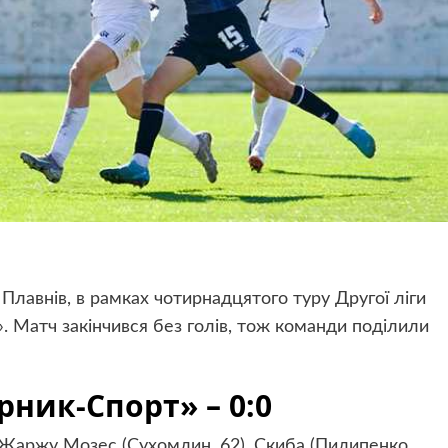
 Плавнів, в рамках чотирнадцятого туру Другої ліги
. Матч закінчився без голів, тож команди поділили
рник-Спорт» – 0:0
Жаржу Мозес (Сухомлин, 62), Скиба (Пилипенко,