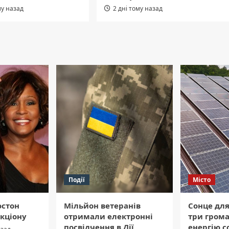
му назад
2 дні тому назад
Події
Місто
юстон
Мільйон ветеранів
Сонце дл
укціону
отримали електронні
три гром
посвідчення в Дії
енергію с