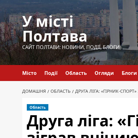
Перейти
до
У місті
вмісту
Полтава
САЙТ ПОЛТАВИ: НОВИНИ, ПОДІЇ, БЛОГИ
Місто
Події
Область
Огляди
Блоги
ДОМАШНЯ
ОБЛАСТЬ
ДРУГА ЛІГА: «ГІРНИК-СПОРТ
Область
Друга ліга: «
зіграв внічи