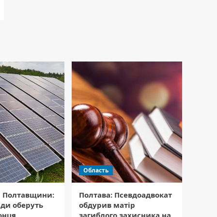
Область
я Полтавщини:
Полтава: Псевдоадвокат
ади оберуть
обдурив матір
онця.
загиблого захисника на