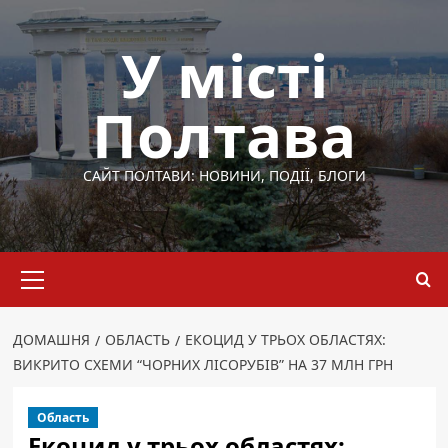
Перейти
до
У місті
вмісту
Полтава
САЙТ ПОЛТАВИ: НОВИНИ, ПОДІЇ, БЛОГИ
Основне
меню
ДОМАШНЯ
ОБЛАСТЬ
ЕКОЦИД У ТРЬОХ ОБЛАСТЯХ:
ВИКРИТО СХЕМИ “ЧОРНИХ ЛІСОРУБІВ” НА 37 МЛН ГРН
Область
Екоцид у трьох областях: