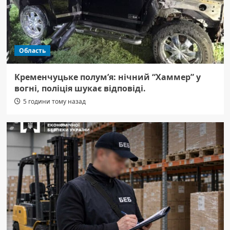
Область
Кременчуцьке полум’я: нічний “Хаммер” у
вогні, поліція шукає відповіді.
5 години тому назад