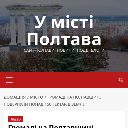
Перейти
до
У місті
вмісту
Полтава
САЙТ ПОЛТАВИ: НОВИНИ, ПОДІЇ, БЛОГИ
Основне
меню
ДОМАШНЯ
МІСТО
ГРОМАДІ НА ПОЛТАВЩИНІ
ПОВЕРНУЛИ ПОНАД 150 ГЕКТАРІВ ЗЕМЛІ
Місто
Громаді на Полтавщині