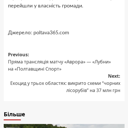
перейшли у власність громади.
Джерело:
poltava365.com
Post
Previous:
Пряма трансляція матчу «Аврора» — «Лубни»
navigation
на «Полтавщині Спорт»
Next:
Екоцид у трьох областях: викрито схеми “чорних
лісорубів” на 37 млн грн
Більше