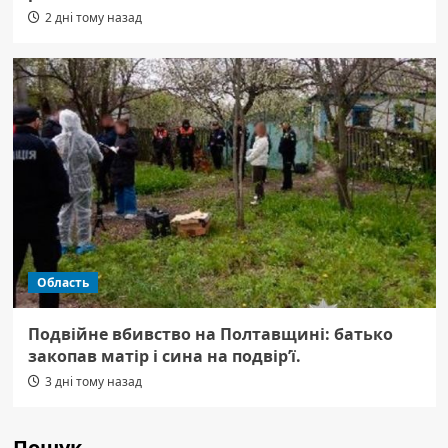
2 дні тому назад
Область
Подвійне вбивство на Полтавщині: батько
закопав матір і сина на подвір’ї.
3 дні тому назад
Пошук