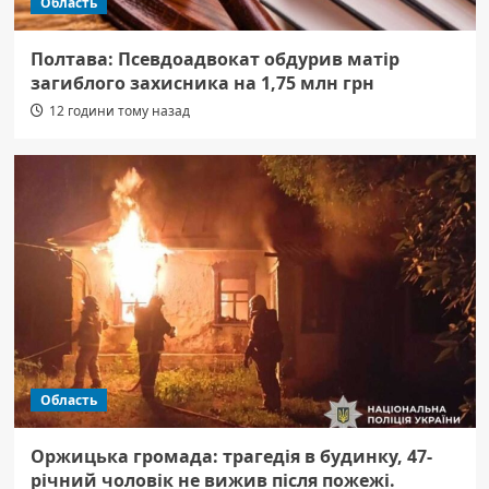
Область
Полтава: Псевдоадвокат обдурив матір
загиблого захисника на 1,75 млн грн
12 години тому назад
Область
Оржицька громада: трагедія в будинку, 47-
річний чоловік не вижив після пожежі.