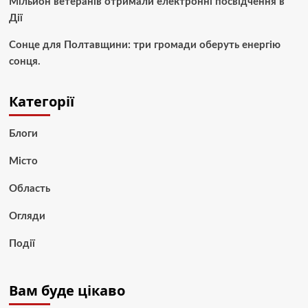
Мільйон ветеранів отримали електронні посвідчення в
Дії
Сонце для Полтавщини: три громади оберуть енергію
сонця.
Категорії
Блоги
Місто
Область
Огляди
Події
Вам буде цікаво