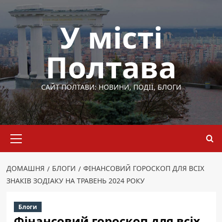
Перейти
до
У місті
вмісту
Полтава
САЙТ ПОЛТАВИ: НОВИНИ, ПОДІЇ, БЛОГИ
Основне
меню
ДОМАШНЯ
БЛОГИ
ФІНАНСОВИЙ ГОРОСКОП ДЛЯ ВСІХ
ЗНАКІВ ЗОДІАКУ НА ТРАВЕНЬ 2024 РОКУ
Блоги
Фінансовий гороскоп для всіх