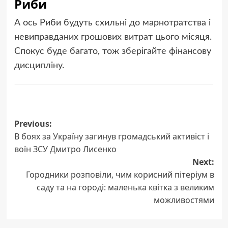
Риби
А ось Риби будуть схильні до марнотратства і
невиправданих грошових витрат цього місяця.
Спокус буде багато, тож зберігайте фінансову
дисципліну.
Post
Previous:
В боях за Україну загинув громадський активіст і
navigation
воїн ЗСУ Дмитро Лисенко
Next:
Городники розповіли, чим корисний пітеріум в
саду та на городі: маленька квітка з великим
можливостями