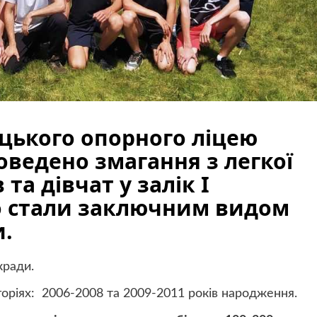
дяцького опорного ліцею
роведено змагання з легкої
та дівчат у залік І
о стали заключним видом
и.
кради.
горіях: 2006-2008 та 2009-2011 років народження.