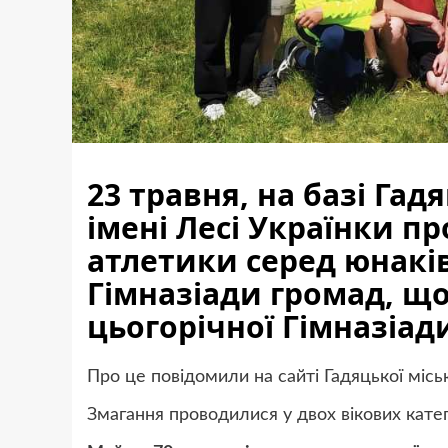
23 травня, на базі Га
імені Лесі Українки п
атлетики серед юнаків 
Гімназіади громад, щ
цьогорічної Гімназіад
Про це повідомили на сайті Гадяцької місь
Змагання проводилися у двох вікових кате