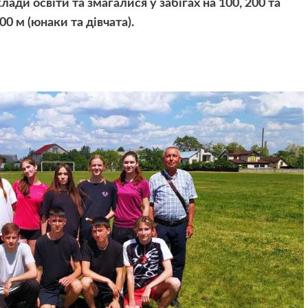
ади освіти та змагалися у забігах на 100, 200 та
0 м (юнаки та дівчата).