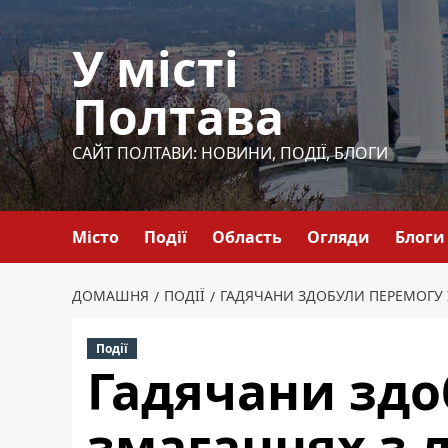
Перейти
до
У місті
вмісту
Полтава
САЙТ ПОЛТАВИ: НОВИНИ, ПОДІЇ, БЛОГИ
Місто
Події
Область
Огляди
Блоги
ДОМАШНЯ
ПОДІЇ
ГАДЯЧАНИ ЗДОБУЛИ ПЕРЕМОГУ У
Події
Гадячани здо
змаганнях з л