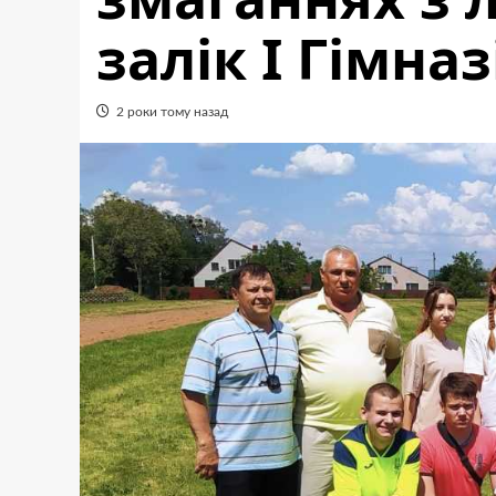
залік І Гімна
2 роки тому назад