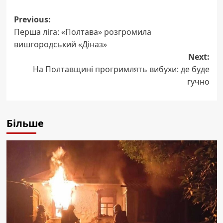
Post
Previous:
Перша ліга: «Полтава» розгромила
navigation
вишгородський «Діназ»
Next:
На Полтавщині прогримлять вибухи: де буде
гучно
Більше