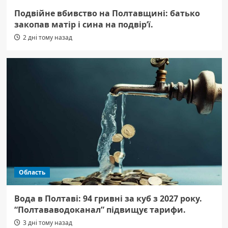
Подвійне вбивство на Полтавщині: батько
закопав матір і сина на подвір’ї.
2 дні тому назад
Область
Вода в Полтаві: 94 гривні за куб з 2027 року.
“Полтававодоканал” підвищує тарифи.
3 дні тому назад