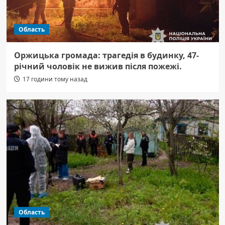
Область
Оржицька громада: трагедія в будинку, 47-
річний чоловік не вижив після пожежі.
17 години тому назад
Область