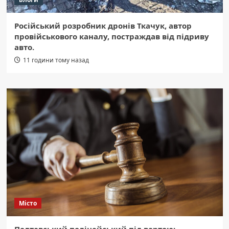
Російський розробник дронів Ткачук, автор
провійськового каналу, постраждав від підриву
авто.
11 години тому назад
Місто