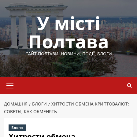
Перейти
до
У місті
вмісту
Полтава
САЙТ ПОЛТАВИ: НОВИНИ, ПОДІЇ, БЛОГИ
Основне
меню
ДОМАШНЯ
БЛОГИ
ХИТРОСТИ ОБМЕНА КРИПТОВАЛЮТ:
СОВЕТЫ, КАК ОБМЕНЯТЬ
Блоги
Хитрости обмена