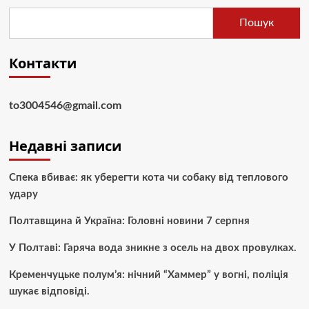
Пошук
Контакти
to3004546@gmail.com
Недавні записи
Спека вбиває: як уберегти кота чи собаку від теплового
удару
Полтавщина й Україна: Головні новини 7 серпня
У Полтаві: Гаряча вода зникне з осель на двох провулках.
Кременчуцьке полум’я: нічний “Хаммер” у вогні, поліція
шукає відповіді.