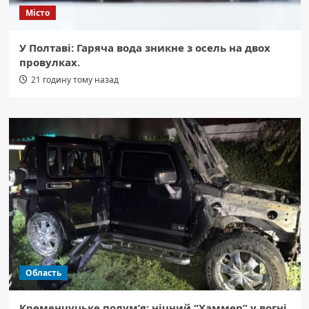
Місто
У Полтаві: Гаряча вода зникне з осель на двох
провулках.
21 годину тому назад
Область
Кременчуцьке полум’я: нічний “Хаммер” у вогні,