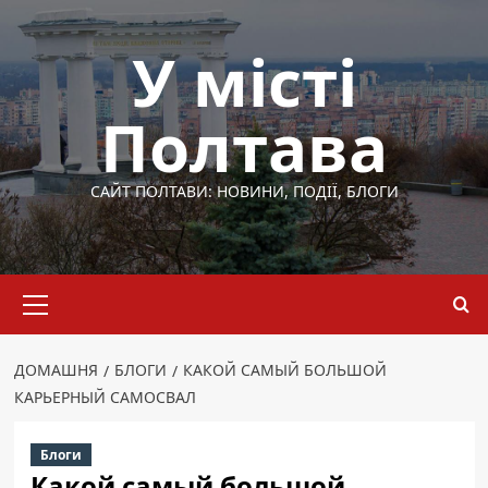
Перейти
до
У місті
вмісту
Полтава
САЙТ ПОЛТАВИ: НОВИНИ, ПОДІЇ, БЛОГИ
Основне
меню
ДОМАШНЯ
БЛОГИ
КАКОЙ САМЫЙ БОЛЬШОЙ
КАРЬЕРНЫЙ САМОСВАЛ
Блоги
Какой самый большой