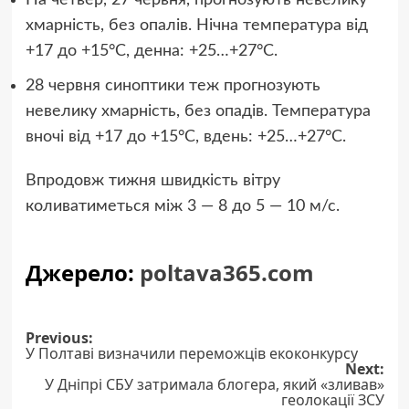
На четвер, 27 червня, прогнозують невелику
хмарність, без опалів. Нічна температура від
+17 до +15°C, денна: +25…+27°C.
28 червня синоптики теж прогнозують
невелику хмарність, без опадів. Температура
вночі від +17 до +15°C, вдень: +25…+27°C.
Впродовж тижня швидкість вітру
коливатиметься між 3 — 8 до 5 — 10 м/с.
Джерело:
poltava365.com
Post
Previous:
У Полтаві визначили переможців екоконкурсу
navigation
Next:
У Дніпрі СБУ затримала блогера, який «зливав»
геолокації ЗСУ