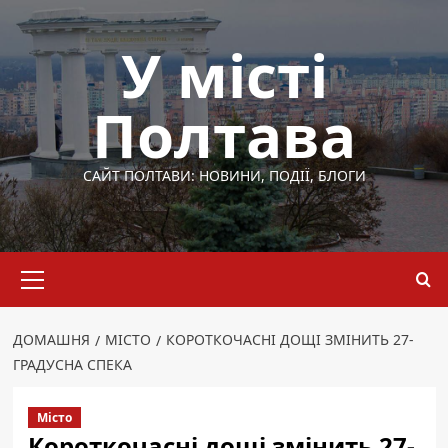
Перейти
до
У місті
вмісту
Полтава
САЙТ ПОЛТАВИ: НОВИНИ, ПОДІЇ, БЛОГИ
Основне
меню
ДОМАШНЯ
МІСТО
КОРОТКОЧАСНІ ДОЩІ ЗМІНИТЬ 27-
ГРАДУСНА СПЕКА
Місто
Короткочасні дощі змінить 27-