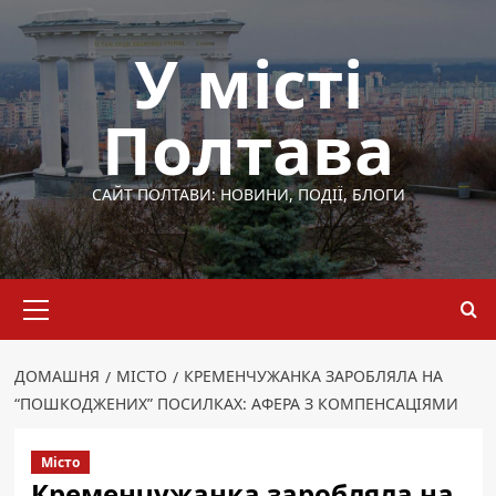
Перейти
до
У місті
вмісту
Полтава
САЙТ ПОЛТАВИ: НОВИНИ, ПОДІЇ, БЛОГИ
Основне
меню
ДОМАШНЯ
МІСТО
КРЕМЕНЧУЖАНКА ЗАРОБЛЯЛА НА
“ПОШКОДЖЕНИХ” ПОСИЛКАХ: АФЕРА З КОМПЕНСАЦІЯМИ
Місто
Кременчужанка заробляла на