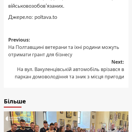
військовозобов’язаних.
Джерело:
poltava.to
Post
Previous:
На Полтавщині ветерани та їхні родини можуть
navigation
отримати грант для бізнесу
Next:
На вул. Вакуленцівській автомобіль врізався в
паркан домоволодіння та зник з місця пригоди
Більше