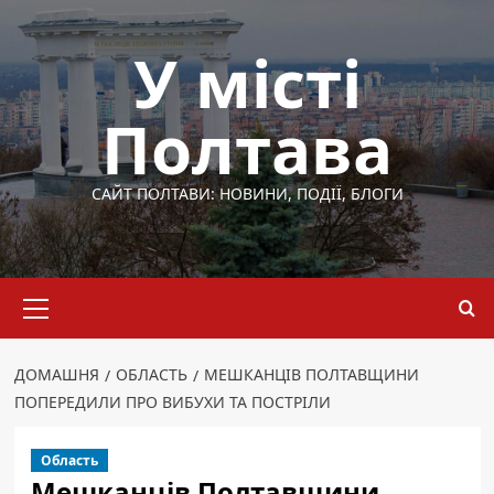
Перейти
до
У місті
вмісту
Полтава
САЙТ ПОЛТАВИ: НОВИНИ, ПОДІЇ, БЛОГИ
Основне
меню
ДОМАШНЯ
ОБЛАСТЬ
МЕШКАНЦІВ ПОЛТАВЩИНИ
ПОПЕРЕДИЛИ ПРО ВИБУХИ ТА ПОСТРІЛИ
Область
Мешканців Полтавщини