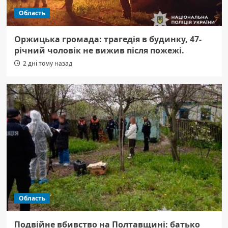
Область
Оржицька громада: трагедія в будинку, 47-
річний чоловік не вижив після пожежі.
2 дні тому назад
Область
Подвійне вбивство на Полтавщині: батько