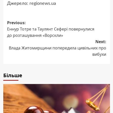
Джерело:
regionews.ua
Post
Previous:
Еннур Тотре та Таулянт Сефері повернулися
navigation
до розташування «Ворскли»
Next:
Влада Житомирщини попередила цивільних про
вибухи
Більше