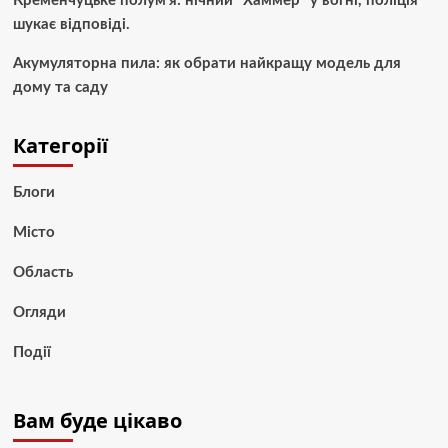
Кременчуцьке полум’я: нічний “Хаммер” у вогні, поліція
шукає відповіді.
Акумуляторна пила: як обрати найкращу модель для
дому та саду
Категорії
Блоги
Місто
Область
Огляди
Події
Вам буде цікаво