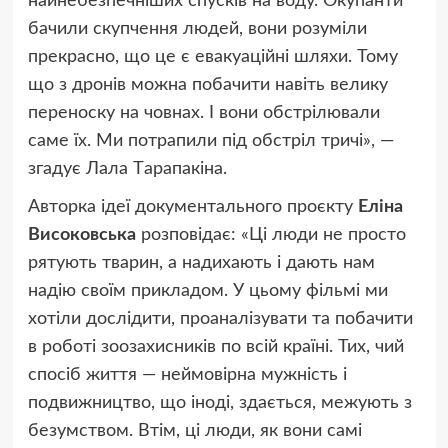
найнебезпечніших спусків на воду. Окупанти
бачили скупчення людей, вони розуміли
прекрасно, що це є евакуаційні шляхи. Тому
що з дронів можна побачити навіть велику
переноску на човнах. І вони обстрілювали
саме їх. Ми потрапили під обстріл тричі», —
згадує Лaлa Тaрaпaкінa.
Авторка ідеї документального проєкту
Еліна
Високовська
розповідає: «Ці люди не просто
рятують тварин, а надихають і дають нам
надію своїм прикладом. У цьому фільмі ми
хотіли дослідити, проаналізувати та побачити
в роботі зоозахисників по всій країні. Тих, чий
спосіб життя — неймовірна мужність і
подвижництво, що іноді, здається, межують з
безумством. Втім, ці люди, як вони самі