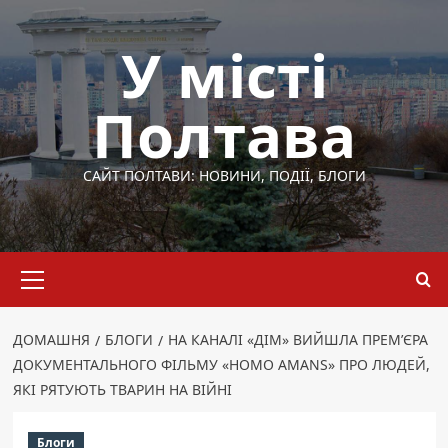
Перейти
до
У місті
вмісту
Полтава
САЙТ ПОЛТАВИ: НОВИНИ, ПОДІЇ, БЛОГИ
Основне
меню
ДОМАШНЯ
БЛОГИ
НА КАНАЛІ «ДІМ» ВИЙШЛА ПРЕМ’ЄРА
ДОКУМЕНТАЛЬНОГО ФІЛЬМУ «HOMO AMANS» ПРО ЛЮДЕЙ,
ЯКІ РЯТУЮТЬ ТВАРИН НА ВІЙНІ
Блоги