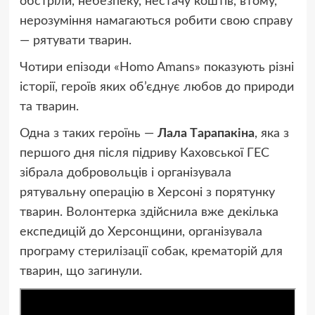
обстріли, небезпеку, нестачу коштів, втому,
нерозуміння намагаються робити свою справу
— рятувати тварин.
Чотири епізоди «Homo Amans» показують різні
історії, героїв яких об’єднує любов до природи
та тварин.
Одна з таких героїнь —
Лaлa Тaрaпaкінa
, яка з
першого дня після підриву Каховської ГЕС
зібрала добровольців і організувала
рятувальну операцію в Херсоні з порятунку
тварин. Волонтерка здійснила вже декілька
експедицій до Херсонщини, організувала
програму стерилізації собак, крематорій для
тварин, що загинули.