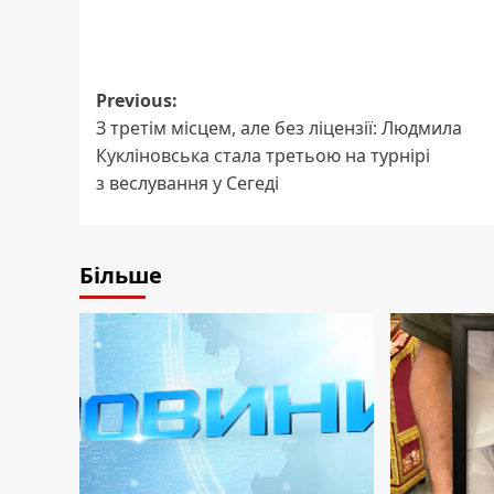
Post
Previous:
З третім місцем, але без ліцензії: Людмила
navigation
Кукліновська стала третьою на турнірі
з веслування у Сегеді
Більше