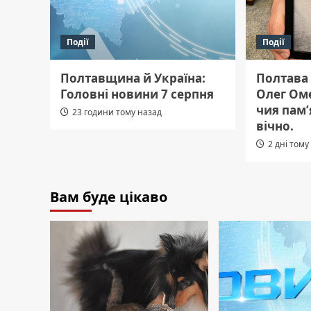
Події
Події
Полтавщина й Україна:
Полтава
Головні новини 7 серпня
Олег Ом
чия пам
23 години тому назад
вічно.
2 дні тому
Вам буде цікаво