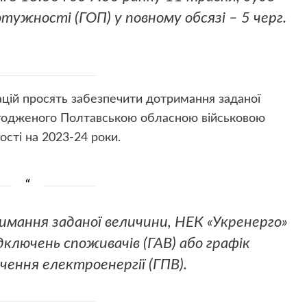
ужності (ГОП) у повному обсязі – 5 черг.
зацій просять забезпечити дотримання заданої
огодженого Полтавською обласною військовою
сті на 2023-24 роки.
имання заданої величини, НЕК «Укренерго»
дключень споживачів (ГАВ) або графік
чення електроенергії (ГПВ).