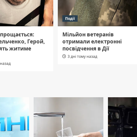
Події
 прощається:
Мільйон ветеранів
ельченко, Герой,
отримали електронні
’ять житиме
посвідчення в Дії
3 дні тому назад
 назад