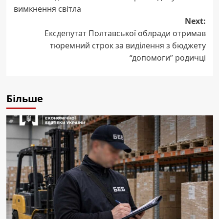
navigation
вимкнення світла
Next:
Ексдепутат Полтавської облради отримав
тюремний строк за виділення з бюджету
“допомоги” родичці
Більше