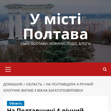
Перейти
до
У місті
вмісту
Полтава
САЙТ ПОЛТАВИ: НОВИНИ, ПОДІЇ, БЛОГИ
Основне
меню
ДОМАШНЯ
ОБЛАСТЬ
НА ПОЛТАВЩИНІ 4-РІЧНИЙ
ХЛОПЧИК ВИПАВ З ВІКНА БАГАТОПОВЕРХІВКИ
Область
На Полтавщині 4-річний